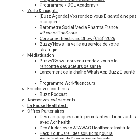
Programme « DOL Academy »
Veille & Insights
[Buzz Agenda] Vos rendez-vous E-santé à ne pas
manquer !
Baromètre Social Media Pharma France
#BeyondTheScore
Consumer Electronic Show (CES) 2026
Buzzy’News : la veille au service de votre
stratégie
Médiatisation
Buzzy’Show : nouveau rendez-vous à la
rencontre des acteurs de santé
Lancement de la chaîne WhatsApp Buzz E-santé
!
Programme Workfluenceurs
Enrichir vos contenus
Buzz Podcast
Animer vos événements
La Pause Healthtech
Offres Partenaires
Des campagnes santé percutantes et innovantes
avec Ad4health
Des études avec ATAWAO Healthcare Institute
Hack Your Care : des solutions pour la
digitalisation de l’expertise médicale