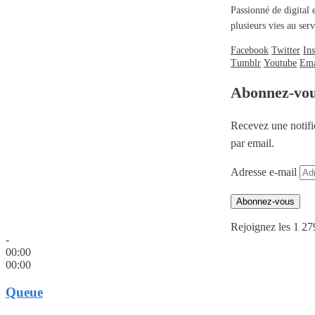
Passionné de digital 
plusieurs vies au se
Facebook
Twitter
In
Tumblr
Youtube
Ema
Abonnez-vo
Recevez une notifi
par email.
Adresse e-mail
Abonnez-vous
Rejoignez les 1 27
-
00:00
00:00
Queue