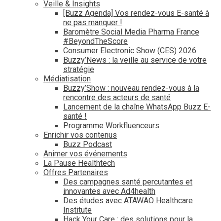
Veille & Insights
[Buzz Agenda] Vos rendez-vous E-santé à
ne pas manquer !
Baromètre Social Media Pharma France
#BeyondTheScore
Consumer Electronic Show (CES) 2026
Buzzy’News : la veille au service de votre
stratégie
Médiatisation
Buzzy’Show : nouveau rendez-vous à la
rencontre des acteurs de santé
Lancement de la chaîne WhatsApp Buzz E-
santé !
Programme Workfluenceurs
Enrichir vos contenus
Buzz Podcast
Animer vos événements
La Pause Healthtech
Offres Partenaires
Des campagnes santé percutantes et
innovantes avec Ad4health
Des études avec ATAWAO Healthcare
Institute
Hack Your Care : des solutions pour la