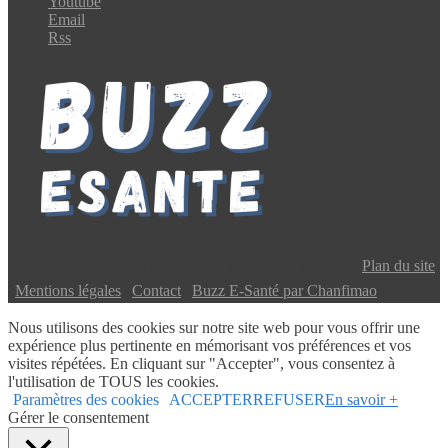
Youtube
Email
Rss
Copyright © 2024 Buzz E-Santé | Tous droits réservés |
Plan du site
|
Mentions légales
|
Contact
|
Buzz E-Santé par Chanfimao
Nous utilisons des cookies sur notre site web pour vous offrir une
expérience plus pertinente en mémorisant vos préférences et vos
visites répétées. En cliquant sur "Accepter", vous consentez à
l'utilisation de TOUS les cookies.
Paramètres des cookies
ACCEPTER
REFUSER
En savoir +
Gérer le consentement