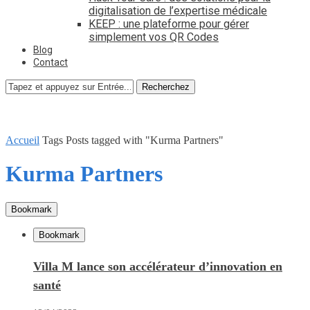
digitalisation de l’expertise médicale
KEEP : une plateforme pour gérer
simplement vos QR Codes
Blog
Contact
Recherchez
Accueil
Tags
Posts tagged with "Kurma Partners"
Kurma Partners
Bookmark
Bookmark
Villa M lance son accélérateur d’innovation en
santé