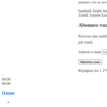
plusieurs vies au se
Facebook
Twitter
In
Tumblr
Youtube
Ema
Abonnez-vo
Recevez une notifi
par email.
Adresse e-mail
Abonnez-vous
Rejoignez les 1 27
-
00:00
00:00
Queue