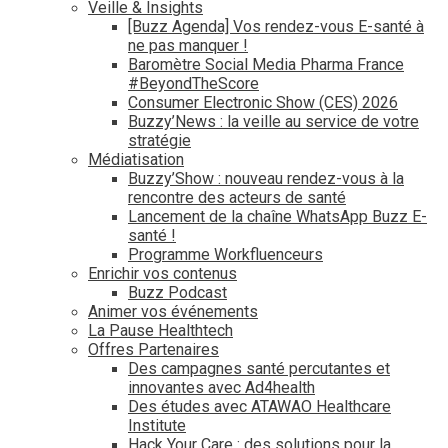
Veille & Insights
[Buzz Agenda] Vos rendez-vous E-santé à
ne pas manquer !
Baromètre Social Media Pharma France
#BeyondTheScore
Consumer Electronic Show (CES) 2026
Buzzy’News : la veille au service de votre
stratégie
Médiatisation
Buzzy’Show : nouveau rendez-vous à la
rencontre des acteurs de santé
Lancement de la chaîne WhatsApp Buzz E-
santé !
Programme Workfluenceurs
Enrichir vos contenus
Buzz Podcast
Animer vos événements
La Pause Healthtech
Offres Partenaires
Des campagnes santé percutantes et
innovantes avec Ad4health
Des études avec ATAWAO Healthcare
Institute
Hack Your Care : des solutions pour la