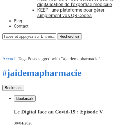
digitalisation de l’expertise médicale
KEEP : une plateforme pour gérer
simplement vos QR Codes
Blog
Contact
Recherchez
Accueil
Tags
Posts tagged with "#jaidemapharmacie"
#jaidemapharmacie
Bookmark
Bookmark
Le Digital face au Covid-19 : Episode V
30/04/2020