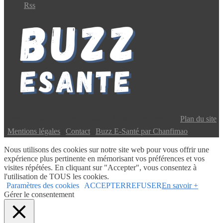
Rss
Copyright © 2024 Buzz E-Santé | Tous droits réservés |
Plan du site
|
Mentions légales
|
Contact
|
Buzz E-Santé par Chanfimao
Nous utilisons des cookies sur notre site web pour vous offrir une
expérience plus pertinente en mémorisant vos préférences et vos
visites répétées. En cliquant sur "Accepter", vous consentez à
l'utilisation de TOUS les cookies.
Paramètres des cookies
ACCEPTER
REFUSER
En savoir +
Gérer le consentement