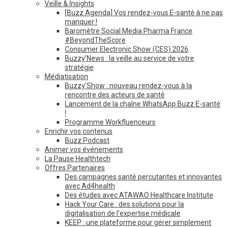
Veille & Insights
[Buzz Agenda] Vos rendez-vous E-santé à ne pas
manquer !
Baromètre Social Media Pharma France
#BeyondTheScore
Consumer Electronic Show (CES) 2026
Buzzy’News : la veille au service de votre
stratégie
Médiatisation
Buzzy’Show : nouveau rendez-vous à la
rencontre des acteurs de santé
Lancement de la chaîne WhatsApp Buzz E-santé
!
Programme Workfluenceurs
Enrichir vos contenus
Buzz Podcast
Animer vos événements
La Pause Healthtech
Offres Partenaires
Des campagnes santé percutantes et innovantes
avec Ad4health
Des études avec ATAWAO Healthcare Institute
Hack Your Care : des solutions pour la
digitalisation de l’expertise médicale
KEEP : une plateforme pour gérer simplement