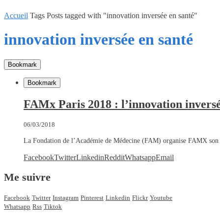
Accueil
Tags
Posts tagged with "innovation inversée en santé"
innovation inversée en santé
Bookmark
Bookmark
FAMx Paris 2018 : l’innovation inversé
06/03/2018
La Fondation de l’Académie de Médecine (FAM) organise FAMX son 
Facebook
Twitter
Linkedin
Reddit
Whatsapp
Email
Me suivre
Facebook
Twitter
Instagram
Pinterest
Linkedin
Flickr
Youtube
Whatsapp
Rss
Tiktok