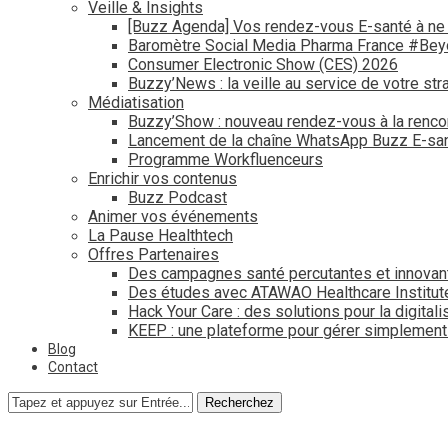
Veille & Insights
[Buzz Agenda] Vos rendez-vous E-santé à ne
Baromètre Social Media Pharma France #Be
Consumer Electronic Show (CES) 2026
Buzzy’News : la veille au service de votre str
Médiatisation
Buzzy’Show : nouveau rendez-vous à la renco
Lancement de la chaîne WhatsApp Buzz E-san
Programme Workfluenceurs
Enrichir vos contenus
Buzz Podcast
Animer vos événements
La Pause Healthtech
Offres Partenaires
Des campagnes santé percutantes et innovan
Des études avec ATAWAO Healthcare Institut
Hack Your Care : des solutions pour la digital
KEEP : une plateforme pour gérer simplemen
Blog
Contact
Recherchez