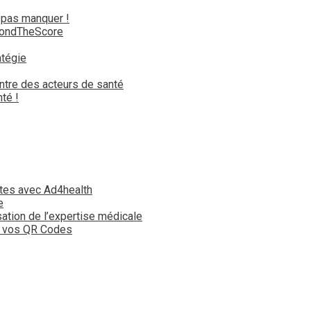
 pas manquer !
yondTheScore
atégie
ntre des acteurs de santé
té !
tes avec Ad4health
e
isation de l’expertise médicale
t vos QR Codes