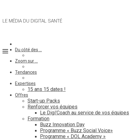
LE MÉDIA DU DIGITAL SANTÉ
Du côté des …
Zoom sur …
Tendances
Expertises
15 ans 15 dates !
Offres
Start-up Packs
Renforcer vos équipes
Le Digi’Coach au service de vos équipes
Formation
Buzz Innovation Day
Programme « Buzz Social Voice»
Programme « DOL Academy »