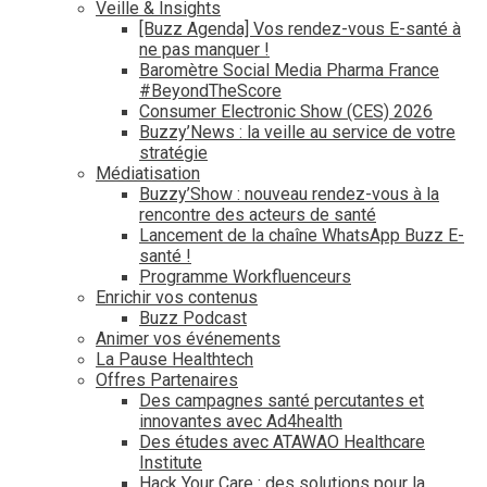
Veille & Insights
[Buzz Agenda] Vos rendez-vous E-santé à
ne pas manquer !
Baromètre Social Media Pharma France
#BeyondTheScore
Consumer Electronic Show (CES) 2026
Buzzy’News : la veille au service de votre
stratégie
Médiatisation
Buzzy’Show : nouveau rendez-vous à la
rencontre des acteurs de santé
Lancement de la chaîne WhatsApp Buzz E-
santé !
Programme Workfluenceurs
Enrichir vos contenus
Buzz Podcast
Animer vos événements
La Pause Healthtech
Offres Partenaires
Des campagnes santé percutantes et
innovantes avec Ad4health
Des études avec ATAWAO Healthcare
Institute
Hack Your Care : des solutions pour la