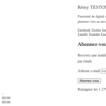
Rémy TESTO
Passionné de digital 
plusieurs vies au se
Facebook
Twitter
In
Tumblr
Youtube
Ema
Abonnez-vo
Recevez une notifi
par email.
Adresse e-mail
Abonnez-vous
Rejoignez les 1 27
-
00:00
00:00