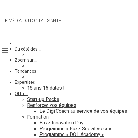
LE MÉDIA DU DIGITAL SANTÉ
Du côté des …
Zoom sur …
Tendances
Expertises
15 ans 15 dates !
Offres
Start-up Packs
Renforcer vos équipes
Le Digi’Coach au service de vos équipes
Formation
Buzz Innovation Day
Programme « Buzz Social Voice»
Programme « DOL Academy »