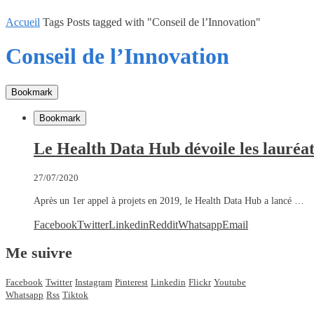
Accueil
Tags
Posts tagged with "Conseil de l’Innovation"
Conseil de l’Innovation
Bookmark
Bookmark
Le Health Data Hub dévoile les lauréats 
27/07/2020
Après un 1er appel à projets en 2019, le Health Data Hub a lancé …
Facebook
Twitter
Linkedin
Reddit
Whatsapp
Email
Me suivre
Facebook
Twitter
Instagram
Pinterest
Linkedin
Flickr
Youtube
Whatsapp
Rss
Tiktok