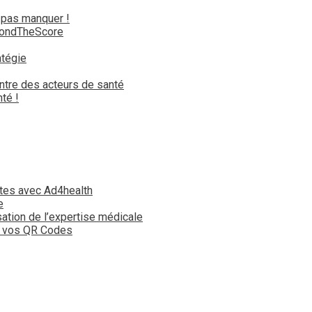
 pas manquer !
yondTheScore
atégie
ntre des acteurs de santé
té !
tes avec Ad4health
e
isation de l’expertise médicale
t vos QR Codes