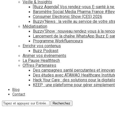
Veille & Insights
[Buzz Agenda] Vos rendez-vous E-santé à ne
Baromètre Social Media Pharma France #Be
Consumer Electronic Show (CES) 2026
Buzzy’News : la veille au service de votre str
Médiatisation
Buzzy’Show : nouveau rendez-vous à la renco
Lancement de la chaîne WhatsApp Buzz E-san
Programme Workfluenceurs
Enrichir vos contenus
Buzz Podcast
Animer vos événements
La Pause Healthtech
Offres Partenaires
Des campagnes santé percutantes et innovan
Des études avec ATAWAO Healthcare Institut
Hack Your Care : des solutions pour la digital
KEEP : une plateforme pour gérer simplemen
Blog
Contact
Recherchez