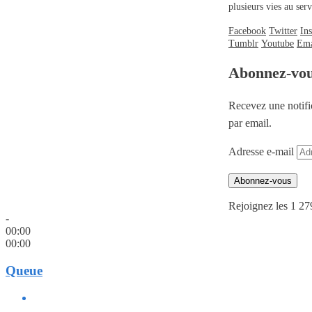
plusieurs vies au se
Facebook
Twitter
In
Tumblr
Youtube
Ema
Abonnez-vo
Recevez une notifi
par email.
Adresse e-mail
Abonnez-vous
Rejoignez les 1 27
-
00:00
00:00
Queue