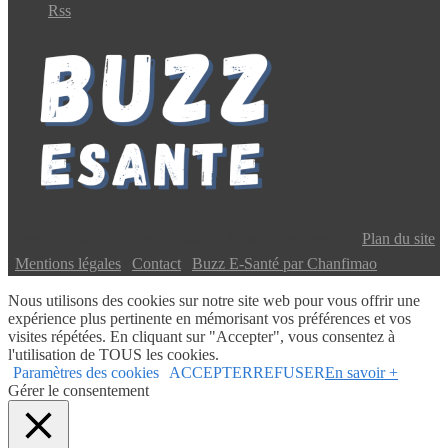
Rss
Copyright © 2024 Buzz E-Santé | Tous droits réservés |
Plan du site
|
Mentions légales
|
Contact
|
Buzz E-Santé par Chanfimao
Nous utilisons des cookies sur notre site web pour vous offrir une
expérience plus pertinente en mémorisant vos préférences et vos
visites répétées. En cliquant sur "Accepter", vous consentez à
l'utilisation de TOUS les cookies.
Paramètres des cookies
ACCEPTER
REFUSER
En savoir +
Gérer le consentement