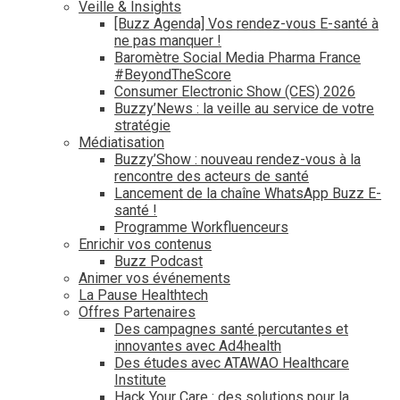
Veille & Insights
[Buzz Agenda] Vos rendez-vous E-santé à
ne pas manquer !
Baromètre Social Media Pharma France
#BeyondTheScore
Consumer Electronic Show (CES) 2026
Buzzy’News : la veille au service de votre
stratégie
Médiatisation
Buzzy’Show : nouveau rendez-vous à la
rencontre des acteurs de santé
Lancement de la chaîne WhatsApp Buzz E-
santé !
Programme Workfluenceurs
Enrichir vos contenus
Buzz Podcast
Animer vos événements
La Pause Healthtech
Offres Partenaires
Des campagnes santé percutantes et
innovantes avec Ad4health
Des études avec ATAWAO Healthcare
Institute
Hack Your Care : des solutions pour la