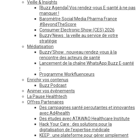
Veille & Insights
[Buzz Agenda] Vos rendez-vous E-santé à ne pas
manquer !
Baromètre Social Media Pharma France
#BeyondTheScore
Consumer Electronic Show (CES) 2026
Buzzy’News : la veille au service de votre
stratégie
Médiatisation
Buzzy’Show : nouveau rendez-vous à la
rencontre des acteurs de santé
Lancement de la chaîne WhatsApp Buzz E-santé
!
Programme Workfluenceurs
Enrichir vos contenus
Buzz Podcast
Animer vos événements
La Pause Healthtech
Offres Partenaires
Des campagnes santé percutantes et innovantes
avec Ad4health
Des études avec ATAWAO Healthcare Institute
Hack Your Care : des solutions pour la
digitalisation de l’expertise médicale
KEEP : une plateforme pour gérer simplement