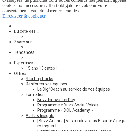
d\'analyses, de publicités ou d\'autres contenus intégrés sont appelés
cookies non nécessaires. Il est obligatoire d\'obtenir votre
consentement avant de placer ces cookies.
Enregistrer & appliquer
Du côté des …
Zoom sur …
Tendances
Expertises
15 ans 15 dates !
Offres
Start-up Packs
Renforcer vos équipes
Le Digi’Coach au service de vos équipes
Formation
Buzz Innovation Day
Programme « Buzz Social Voice»
Programme « DOL Academy »
Veille & Insights
[Buzz Agenda] Vos rendez-vous E-santé à ne pas
manquer !