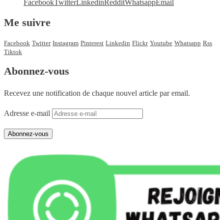
Facebook
Twitter
Linkedin
Reddit
Whatsapp
Email
Me suivre
Facebook
Twitter
Instagram
Pinterest
Linkedin
Flickr
Youtube
Whatsapp
Rss
Tiktok
Abonnez-vous
Recevez une notification de chaque nouvel article par email.
Adresse e-mail
Abonnez-vous