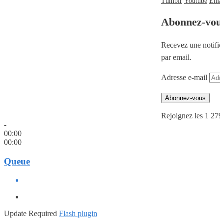
Tumblr
Youtube
Ema
Abonnez-vo
Recevez une notifi
par email.
Adresse e-mail
Abonnez-vous
Rejoignez les 1 27
-
00:00
00:00
Queue
Update Required
Flash plugin