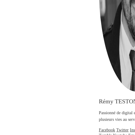
Rémy TESTO
Passionné de digital 
plusieurs vies au se
Facebook
Twitter
In