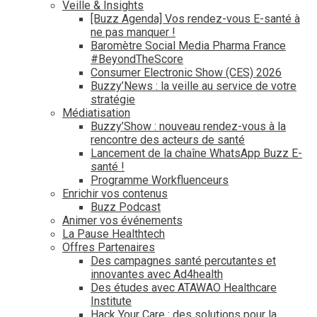
Veille & Insights
[Buzz Agenda] Vos rendez-vous E-santé à
ne pas manquer !
Baromètre Social Media Pharma France
#BeyondTheScore
Consumer Electronic Show (CES) 2026
Buzzy’News : la veille au service de votre
stratégie
Médiatisation
Buzzy’Show : nouveau rendez-vous à la
rencontre des acteurs de santé
Lancement de la chaîne WhatsApp Buzz E-
santé !
Programme Workfluenceurs
Enrichir vos contenus
Buzz Podcast
Animer vos événements
La Pause Healthtech
Offres Partenaires
Des campagnes santé percutantes et
innovantes avec Ad4health
Des études avec ATAWAO Healthcare
Institute
Hack Your Care : des solutions pour la