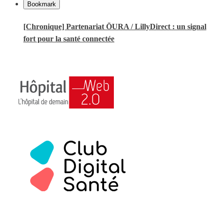
Bookmark
[Chronique] Partenariat ŌURA / LillyDirect : un signal
fort pour la santé connectée