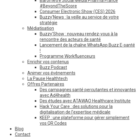
Baromètre Social Media Pharma France
#BeyondTheScore
Consumer Electronic Show (CES) 2026
Buzzy’News : la veille au service de votre
stratégie
Médiatisation
Buzzy’Show : nouveau rendez-vous à la
rencontre des acteurs de santé
Lancement de la chaîne WhatsApp Buzz E-santé
!
Programme Workfluenceurs
Enrichir vos contenus
Buzz Podcast
Animer vos événements
La Pause Healthtech
Offres Partenaires
Des campagnes santé percutantes et innovantes
avec Ad4health
Des études avec ATAWAO Healthcare Institute
Hack Your Care : des solutions pour la
digitalisation de l’expertise médicale
KEEP : une plateforme pour gérer simplement
vos QR Codes
Blog
Contact