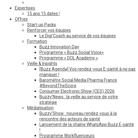
Expertises
15 ans 15 dates !
Offres
Start-up Packs
Renforcer vos équipes
Le Digi’Coach au service de vos équipes
Formation
Buzz Innovation Day
Programme « Buzz Social Voice»
Programme « DOL Academy »
Veille & Insights
[Buzz Agenda] Vos rendez-vous E-santé à ne pas
manquer !
Baromètre Social Media Pharma France
#BeyondTheScore
Consumer Electronic Show (CES) 2026
Buzzy’News : la veille au service de votre
stratégie
Médiatisation
Buzzy’Show : nouveau rendez-vous à la
rencontre des acteurs de santé
Lancement de la chaîne WhatsApp Buzz E-santé
!
Programme Workfluenceurs