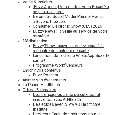
Veille & Insights
[Buzz Agenda] Vos rendez-vous E-santé à
ne pas manquer !
Baromètre Social Media Pharma France
#BeyondTheScore
Consumer Electronic Show (CES) 2026
Buzzy’News : la veille au service de votre
stratégie
Médiatisation
Buzzy’Show : nouveau rendez-vous à la
rencontre des acteurs de santé
Lancement de la chaîne WhatsApp Buzz E-
santé !
Programme Workfluenceurs
Enrichir vos contenus
Buzz Podcast
Animer vos événements
La Pause Healthtech
Offres Partenaires
Des campagnes santé percutantes et
innovantes avec Ad4health
Des études avec ATAWAO Healthcare
Institute
Hack Your Care : des solutions pour la