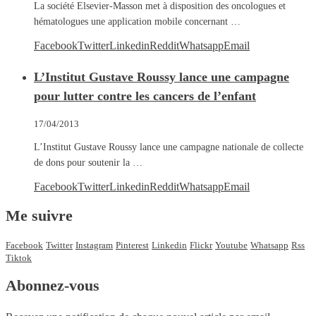
La société Elsevier-Masson met à disposition des oncologues et
hématologues une application mobile concernant …
Facebook
Twitter
Linkedin
Reddit
Whatsapp
Email
L’Institut Gustave Roussy lance une campagne
pour lutter contre les cancers de l’enfant
17/04/2013
L’Institut Gustave Roussy lance une campagne nationale de collecte
de dons pour soutenir la …
Facebook
Twitter
Linkedin
Reddit
Whatsapp
Email
Me suivre
Facebook
Twitter
Instagram
Pinterest
Linkedin
Flickr
Youtube
Whatsapp
Rss
Tiktok
Abonnez-vous