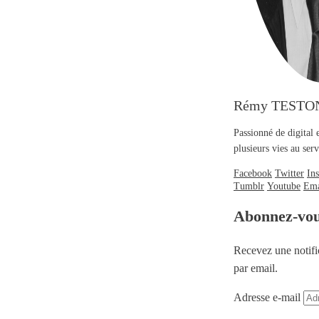
Rémy TESTO
Passionné de digital 
plusieurs vies au se
Facebook
Twitter
In
Tumblr
Youtube
Ema
Abonnez-vo
Recevez une notifi
par email.
Adresse e-mail