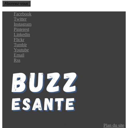
Facebook
Twitter
Instagram
Pinterest
Linkedin
Flickr
Tumblr
Youtube
Email
Rss
Copyright © 2024 Buzz E-Santé | Tous droits réservés |
Plan du site