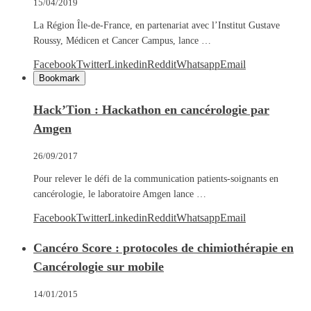
15/04/2019
La Région Île-de-France, en partenariat avec l’Institut Gustave
Roussy, Médicen et Cancer Campus, lance …
Facebook
Twitter
Linkedin
Reddit
Whatsapp
Email
Bookmark
Hack’Tion : Hackathon en cancérologie par
Amgen
26/09/2017
Pour relever le défi de la communication patients-soignants en
cancérologie, le laboratoire Amgen lance …
Facebook
Twitter
Linkedin
Reddit
Whatsapp
Email
Cancéro Score : protocoles de chimiothérapie en
Cancérologie sur mobile
14/01/2015