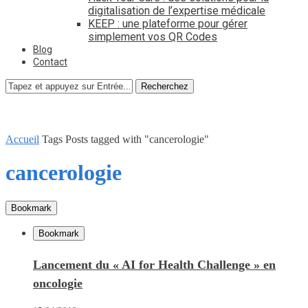
digitalisation de l’expertise médicale
KEEP : une plateforme pour gérer
simplement vos QR Codes
Blog
Contact
Recherchez
Accueil
Tags
Posts tagged with "cancerologie"
cancerologie
Bookmark
Bookmark
Lancement du « AI for Health Challenge » en
oncologie