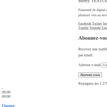
Rémy TESTO
Passionné de digital 
plusieurs vies au se
Facebook
Twitter
In
Tumblr
Youtube
Ema
Abonnez-vo
Recevez une notifi
par email.
Adresse e-mail
Abonnez-vous
Rejoignez les 1 27
-
00:00
00:00
Queue