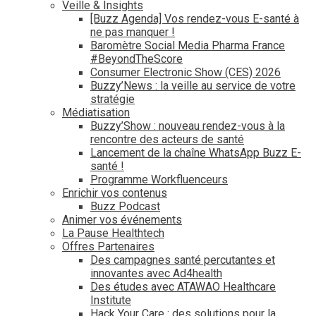
Veille & Insights
[Buzz Agenda] Vos rendez-vous E-santé à
ne pas manquer !
Baromètre Social Media Pharma France
#BeyondTheScore
Consumer Electronic Show (CES) 2026
Buzzy’News : la veille au service de votre
stratégie
Médiatisation
Buzzy’Show : nouveau rendez-vous à la
rencontre des acteurs de santé
Lancement de la chaîne WhatsApp Buzz E-
santé !
Programme Workfluenceurs
Enrichir vos contenus
Buzz Podcast
Animer vos événements
La Pause Healthtech
Offres Partenaires
Des campagnes santé percutantes et
innovantes avec Ad4health
Des études avec ATAWAO Healthcare
Institute
Hack Your Care : des solutions pour la