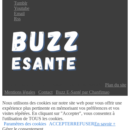
Tumblr
Youtube
Email
Rss
Copyright © 2024 Buzz E-Santé | Tous droits réservés |
Plan du site
|
Mentions légales
|
Contact
|
Buzz E-Santé par Chanfimao
Nous utilisons des cookies sur notre site web pour vous offrir une
expérience plus pertinente en mémorisant vos préférences et vos
visites répétées. En cliquant sur "Accepter", vous consentez à
l'utilisation de TOUS les cookies.
Paramètres des cookies
ACCEPTER
REFUSER
En savoir +
Gérer le consentement