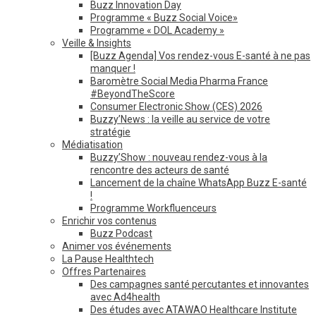
Buzz Innovation Day
Programme « Buzz Social Voice»
Programme « DOL Academy »
Veille & Insights
[Buzz Agenda] Vos rendez-vous E-santé à ne pas
manquer !
Baromètre Social Media Pharma France
#BeyondTheScore
Consumer Electronic Show (CES) 2026
Buzzy’News : la veille au service de votre
stratégie
Médiatisation
Buzzy’Show : nouveau rendez-vous à la
rencontre des acteurs de santé
Lancement de la chaîne WhatsApp Buzz E-santé
!
Programme Workfluenceurs
Enrichir vos contenus
Buzz Podcast
Animer vos événements
La Pause Healthtech
Offres Partenaires
Des campagnes santé percutantes et innovantes
avec Ad4health
Des études avec ATAWAO Healthcare Institute