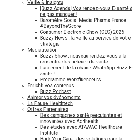
Veille & Insights
[Buzz Agenda] Vos rendez-vous E-santé à
ne pas manquer !
Baromètre Social Media Pharma France
#BeyondTheScore
Consumer Electronic Show (CES) 2026
Buzzy’News : la veille au service de votre
stratégie
Médiatisation
Buzzy’Show : nouveau rendez-vous à la
rencontre des acteurs de santé
Lancement de la chaîne WhatsApp Buzz E-
santé !
Programme Workfluenceurs
Enrichir vos contenus
Buzz Podcast
Animer vos événements
La Pause Healthtech
Offres Partenaires
Des campagnes santé percutantes et
innovantes avec Ad4health
Des études avec ATAWAO Healthcare
Institute
Hack Your Care : des solutions pour la