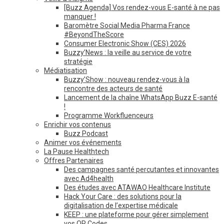
[Buzz Agenda] Vos rendez-vous E-santé à ne pas
manquer !
Baromètre Social Media Pharma France
#BeyondTheScore
Consumer Electronic Show (CES) 2026
Buzzy’News : la veille au service de votre
stratégie
Médiatisation
Buzzy’Show : nouveau rendez-vous à la
rencontre des acteurs de santé
Lancement de la chaîne WhatsApp Buzz E-santé
!
Programme Workfluenceurs
Enrichir vos contenus
Buzz Podcast
Animer vos événements
La Pause Healthtech
Offres Partenaires
Des campagnes santé percutantes et innovantes
avec Ad4health
Des études avec ATAWAO Healthcare Institute
Hack Your Care : des solutions pour la
digitalisation de l’expertise médicale
KEEP : une plateforme pour gérer simplement
vos QR Codes