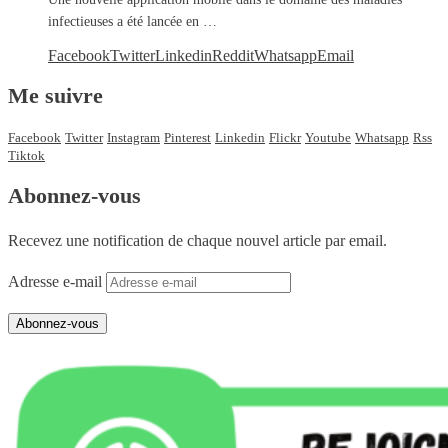
infectieuses a été lancée en …
Facebook
Twitter
Linkedin
Reddit
Whatsapp
Email
Me suivre
Facebook
Twitter
Instagram
Pinterest
Linkedin
Flickr
Youtube
Whatsapp
Rss
Tiktok
Abonnez-vous
Recevez une notification de chaque nouvel article par email.
Adresse e-mail
Abonnez-vous