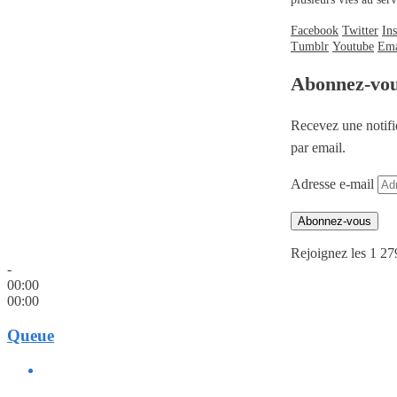
Facebook
Twitter
In
Tumblr
Youtube
Ema
Abonnez-vo
Recevez une notifi
par email.
Adresse e-mail
Abonnez-vous
Rejoignez les 1 27
-
00:00
00:00
Queue