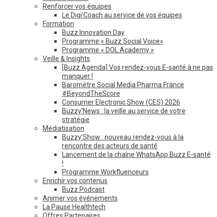
Renforcer vos équipes
Le Digi’Coach au service de vos équipes
Formation
Buzz Innovation Day
Programme « Buzz Social Voice»
Programme « DOL Academy »
Veille & Insights
[Buzz Agenda] Vos rendez-vous E-santé à ne pas
manquer !
Baromètre Social Media Pharma France
#BeyondTheScore
Consumer Electronic Show (CES) 2026
Buzzy’News : la veille au service de votre
stratégie
Médiatisation
Buzzy’Show : nouveau rendez-vous à la
rencontre des acteurs de santé
Lancement de la chaîne WhatsApp Buzz E-santé
!
Programme Workfluenceurs
Enrichir vos contenus
Buzz Podcast
Animer vos événements
La Pause Healthtech
Offres Partenaires