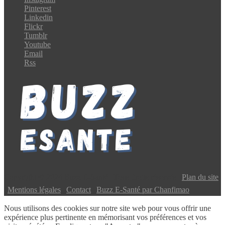
Pinterest
Linkedin
Flickr
Tumblr
Youtube
Email
Rss
Copyright © 2024 Buzz E-Santé | Tous droits réservés |
Plan du site
|
Mentions légales
|
Contact
|
Buzz E-Santé par Chanfimao
Nous utilisons des cookies sur notre site web pour vous offrir une
expérience plus pertinente en mémorisant vos préférences et vos