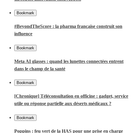
Bookmark
#BeyondTheScore : la pharma française construit son
influence
Bookmark
Meta AI glasses : quand les lunettes connectées entrent
dans le champ de la santé
Bookmark
[Chronique] Téléconsultation en officine : gadget, service
utile ou réponse partielle aux déserts médicaux ?
Bookmark
Poppins : feu vert de la HAS pour une prise en charge