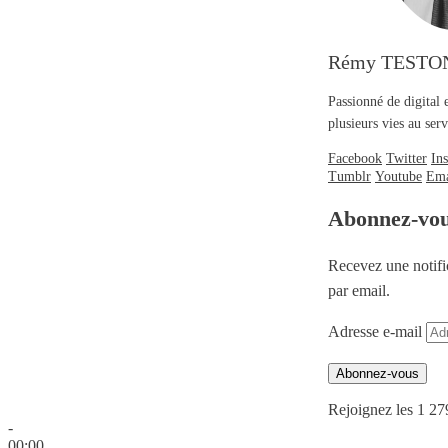
Rémy TESTO
Passionné de digital 
plusieurs vies au se
Facebook
Twitter
In
Tumblr
Youtube
Ema
Abonnez-vo
Recevez une notifi
par email.
Adresse e-mail
Abonnez-vous
Rejoignez les 1 27
-
00:00