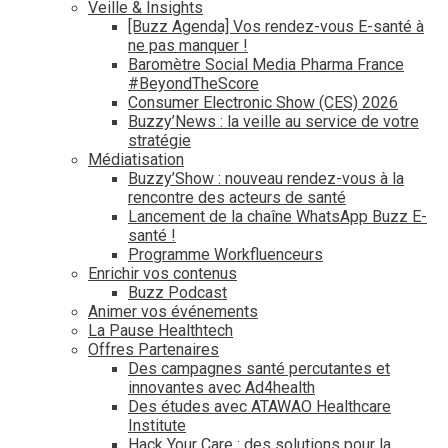
Veille & Insights
[Buzz Agenda] Vos rendez-vous E-santé à
ne pas manquer !
Baromètre Social Media Pharma France
#BeyondTheScore
Consumer Electronic Show (CES) 2026
Buzzy’News : la veille au service de votre
stratégie
Médiatisation
Buzzy’Show : nouveau rendez-vous à la
rencontre des acteurs de santé
Lancement de la chaîne WhatsApp Buzz E-
santé !
Programme Workfluenceurs
Enrichir vos contenus
Buzz Podcast
Animer vos événements
La Pause Healthtech
Offres Partenaires
Des campagnes santé percutantes et
innovantes avec Ad4health
Des études avec ATAWAO Healthcare
Institute
Hack Your Care : des solutions pour la