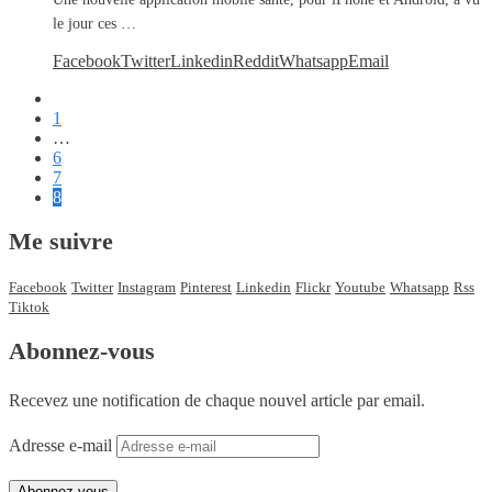
le jour ces …
Facebook
Twitter
Linkedin
Reddit
Whatsapp
Email
1
…
6
7
8
Me suivre
Facebook
Twitter
Instagram
Pinterest
Linkedin
Flickr
Youtube
Whatsapp
Rss
Tiktok
Abonnez-vous
Recevez une notification de chaque nouvel article par email.
Adresse e-mail
Abonnez-vous