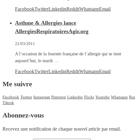
Facebook
Twitter
Linkedin
Reddit
Whatsapp
Email
Asthme & Allergies lance
AllergiesRespiratoiresAgir.org
22/03/2011
A l’occasion de la Journée française de l’allergie qui se tient
aujourd’hui, le mardi …
Facebook
Twitter
Linkedin
Reddit
Whatsapp
Email
Me suivre
Facebook
Twitter
Instagram
Pinterest
Linkedin
Flickr
Youtube
Whatsapp
Rss
Tiktok
Abonnez-vous
Recevez une notification de chaque nouvel article par email.