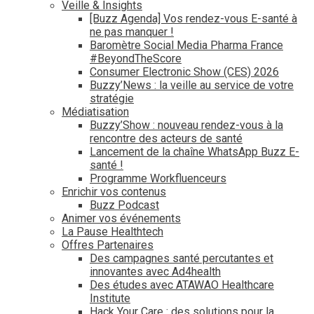
Veille & Insights
[Buzz Agenda] Vos rendez-vous E-santé à
ne pas manquer !
Baromètre Social Media Pharma France
#BeyondTheScore
Consumer Electronic Show (CES) 2026
Buzzy’News : la veille au service de votre
stratégie
Médiatisation
Buzzy’Show : nouveau rendez-vous à la
rencontre des acteurs de santé
Lancement de la chaîne WhatsApp Buzz E-
santé !
Programme Workfluenceurs
Enrichir vos contenus
Buzz Podcast
Animer vos événements
La Pause Healthtech
Offres Partenaires
Des campagnes santé percutantes et
innovantes avec Ad4health
Des études avec ATAWAO Healthcare
Institute
Hack Your Care : des solutions pour la