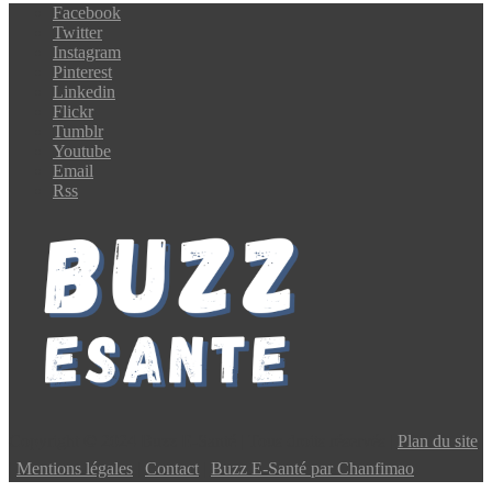
Facebook
Twitter
Instagram
Pinterest
Linkedin
Flickr
Tumblr
Youtube
Email
Rss
Copyright © 2024 Buzz E-Santé | Tous droits réservés |
Plan du site
|
Mentions légales
|
Contact
|
Buzz E-Santé par Chanfimao