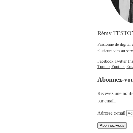
Rémy TESTO
Passionné de digital 
plusieurs vies au se
Facebook
Twitter
In
Tumblr
Youtube
Ema
Abonnez-vo
Recevez une notifi
par email.
Adresse e-mail
Abonnez-vous