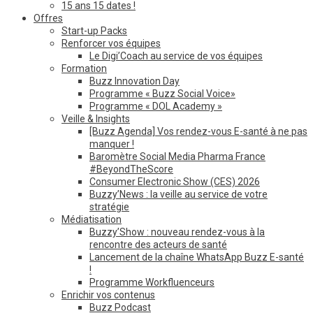
15 ans 15 dates !
Offres
Start-up Packs
Renforcer vos équipes
Le Digi’Coach au service de vos équipes
Formation
Buzz Innovation Day
Programme « Buzz Social Voice»
Programme « DOL Academy »
Veille & Insights
[Buzz Agenda] Vos rendez-vous E-santé à ne pas
manquer !
Baromètre Social Media Pharma France
#BeyondTheScore
Consumer Electronic Show (CES) 2026
Buzzy’News : la veille au service de votre
stratégie
Médiatisation
Buzzy’Show : nouveau rendez-vous à la
rencontre des acteurs de santé
Lancement de la chaîne WhatsApp Buzz E-santé
!
Programme Workfluenceurs
Enrichir vos contenus
Buzz Podcast