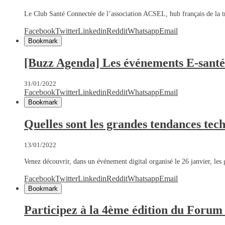
Le Club Santé Connectée de l’association ACSEL, hub français de la t
Facebook
Twitter
Linkedin
Reddit
Whatsapp
Email
Bookmark
[Buzz Agenda] Les événements E-santé
31/01/2022
Facebook
Twitter
Linkedin
Reddit
Whatsapp
Email
Bookmark
Quelles sont les grandes tendances tec
13/01/2022
Venez découvrir, dans un événement digital organisé le 26 janvier, le
Facebook
Twitter
Linkedin
Reddit
Whatsapp
Email
Bookmark
Participez à la 4ème édition du Forum 