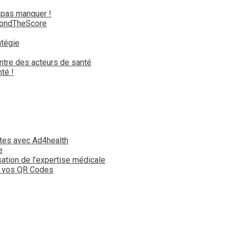
 pas manquer !
yondTheScore
atégie
ntre des acteurs de santé
té !
tes avec Ad4health
e
isation de l’expertise médicale
t vos QR Codes