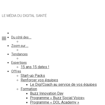
LE MÉDIA DU DIGITAL SANTÉ
Du côté des …
Zoom sur …
Tendances
Expertises
15 ans 15 dates !
Offres
Start-up Packs
Renforcer vos équipes
Le Digi’Coach au service de vos équipes
Formation
Buzz Innovation Day
Programme « Buzz Social Voice»
Programme « DOL Academy »