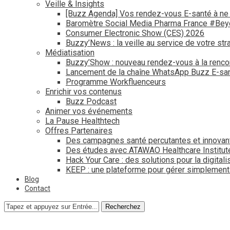
Veille & Insights
[Buzz Agenda] Vos rendez-vous E-santé à ne
Baromètre Social Media Pharma France #Be
Consumer Electronic Show (CES) 2026
Buzzy’News : la veille au service de votre str
Médiatisation
Buzzy’Show : nouveau rendez-vous à la renco
Lancement de la chaîne WhatsApp Buzz E-san
Programme Workfluenceurs
Enrichir vos contenus
Buzz Podcast
Animer vos événements
La Pause Healthtech
Offres Partenaires
Des campagnes santé percutantes et innovan
Des études avec ATAWAO Healthcare Institut
Hack Your Care : des solutions pour la digital
KEEP : une plateforme pour gérer simplemen
Blog
Contact
Recherchez