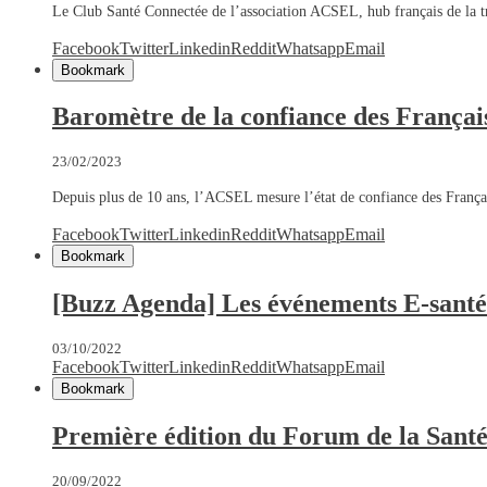
Le Club Santé Connectée de l’association ACSEL, hub français de la t
Facebook
Twitter
Linkedin
Reddit
Whatsapp
Email
Bookmark
Baromètre de la confiance des Français
23/02/2023
Depuis plus de 10 ans, l’ACSEL mesure l’état de confiance des França
Facebook
Twitter
Linkedin
Reddit
Whatsapp
Email
Bookmark
[Buzz Agenda] Les événements E-santé
03/10/2022
Facebook
Twitter
Linkedin
Reddit
Whatsapp
Email
Bookmark
Première édition du Forum de la Santé
20/09/2022