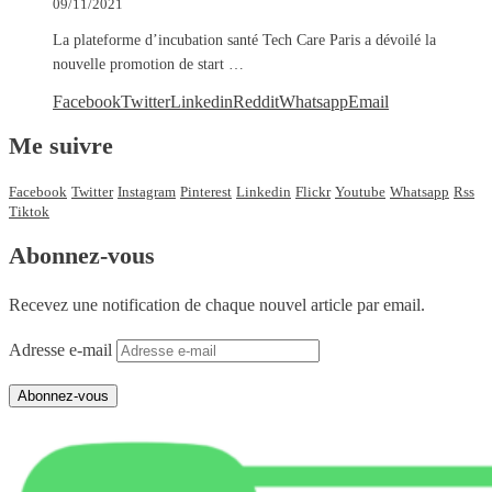
09/11/2021
La plateforme d’incubation santé Tech Care Paris a dévoilé la
nouvelle promotion de start …
Facebook
Twitter
Linkedin
Reddit
Whatsapp
Email
Me suivre
Facebook
Twitter
Instagram
Pinterest
Linkedin
Flickr
Youtube
Whatsapp
Rss
Tiktok
Abonnez-vous
Recevez une notification de chaque nouvel article par email.
Adresse e-mail
Abonnez-vous