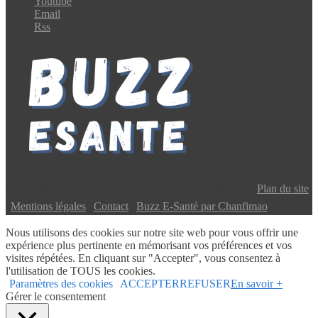
Youtube
Email
Rss
Copyright © 2024 Buzz E-Santé | Tous droits réservés |
Plan du site
|
Mentions légales
|
Contact
|
Buzz E-Santé par Chanfimao
Nous utilisons des cookies sur notre site web pour vous offrir une
expérience plus pertinente en mémorisant vos préférences et vos
visites répétées. En cliquant sur "Accepter", vous consentez à
l'utilisation de TOUS les cookies.
Paramètres des cookies
ACCEPTER
REFUSER
En savoir +
Gérer le consentement