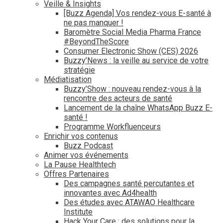
Veille & Insights
[Buzz Agenda] Vos rendez-vous E-santé à
ne pas manquer !
Baromètre Social Media Pharma France
#BeyondTheScore
Consumer Electronic Show (CES) 2026
Buzzy’News : la veille au service de votre
stratégie
Médiatisation
Buzzy’Show : nouveau rendez-vous à la
rencontre des acteurs de santé
Lancement de la chaîne WhatsApp Buzz E-
santé !
Programme Workfluenceurs
Enrichir vos contenus
Buzz Podcast
Animer vos événements
La Pause Healthtech
Offres Partenaires
Des campagnes santé percutantes et
innovantes avec Ad4health
Des études avec ATAWAO Healthcare
Institute
Hack Your Care : des solutions pour la