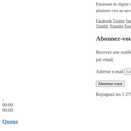
Passionné de digital 
plusieurs vies au se
Facebook
Twitter
In
Tumblr
Youtube
Ema
Abonnez-vo
Recevez une notifi
par email.
Adresse e-mail
Abonnez-vous
Rejoignez les 1 27
-
00:00
00:00
Queue