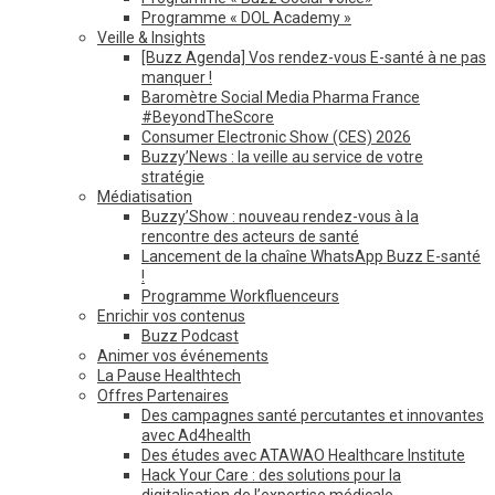
Programme « DOL Academy »
Veille & Insights
[Buzz Agenda] Vos rendez-vous E-santé à ne pas
manquer !
Baromètre Social Media Pharma France
#BeyondTheScore
Consumer Electronic Show (CES) 2026
Buzzy’News : la veille au service de votre
stratégie
Médiatisation
Buzzy’Show : nouveau rendez-vous à la
rencontre des acteurs de santé
Lancement de la chaîne WhatsApp Buzz E-santé
!
Programme Workfluenceurs
Enrichir vos contenus
Buzz Podcast
Animer vos événements
La Pause Healthtech
Offres Partenaires
Des campagnes santé percutantes et innovantes
avec Ad4health
Des études avec ATAWAO Healthcare Institute
Hack Your Care : des solutions pour la
digitalisation de l’expertise médicale