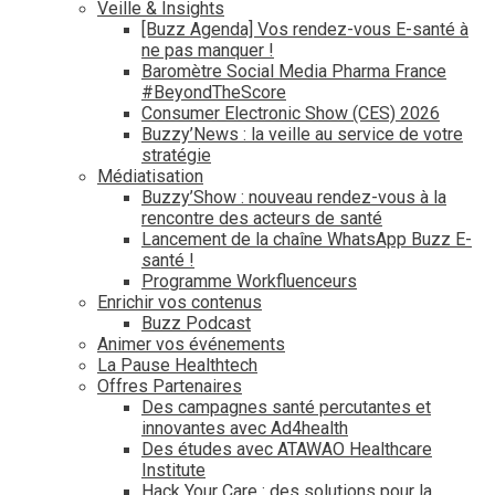
Veille & Insights
[Buzz Agenda] Vos rendez-vous E-santé à
ne pas manquer !
Baromètre Social Media Pharma France
#BeyondTheScore
Consumer Electronic Show (CES) 2026
Buzzy’News : la veille au service de votre
stratégie
Médiatisation
Buzzy’Show : nouveau rendez-vous à la
rencontre des acteurs de santé
Lancement de la chaîne WhatsApp Buzz E-
santé !
Programme Workfluenceurs
Enrichir vos contenus
Buzz Podcast
Animer vos événements
La Pause Healthtech
Offres Partenaires
Des campagnes santé percutantes et
innovantes avec Ad4health
Des études avec ATAWAO Healthcare
Institute
Hack Your Care : des solutions pour la