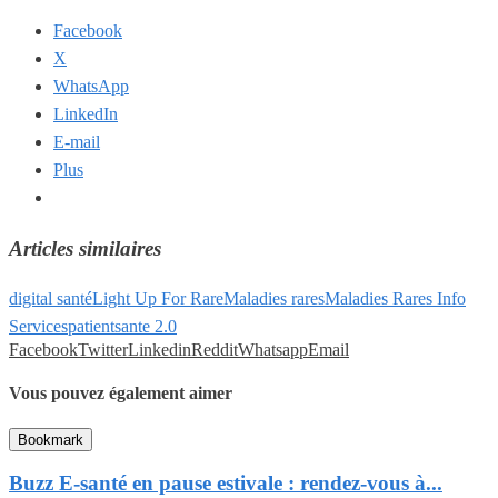
Facebook
X
WhatsApp
LinkedIn
E-mail
Plus
Articles similaires
digital santé
Light Up For Rare
Maladies rares
Maladies Rares Info
Services
patient
sante 2.0
Facebook
Twitter
Linkedin
Reddit
Whatsapp
Email
Vous pouvez également aimer
Bookmark
Buzz E-santé en pause estivale : rendez-vous à...