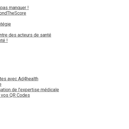
 pas manquer !
yondTheScore
atégie
ntre des acteurs de santé
té !
tes avec Ad4health
e
isation de l’expertise médicale
t vos QR Codes