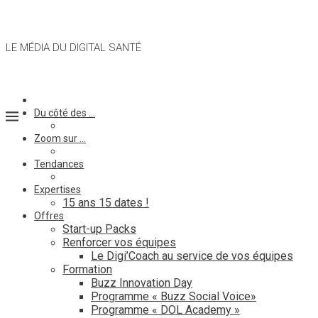
LE MÉDIA DU DIGITAL SANTÉ
Du côté des …
Zoom sur …
Tendances
Expertises
15 ans 15 dates !
Offres
Start-up Packs
Renforcer vos équipes
Le Digi’Coach au service de vos équipes
Formation
Buzz Innovation Day
Programme « Buzz Social Voice»
Programme « DOL Academy »