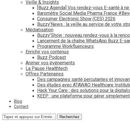
Veille & Insights
[Buzz Agenda] Vos rendez-vous E-santé à ne
Baromètre Social Media Pharma France #Be
Consumer Electronic Show (CES) 2026
Buzzy’News : la veille au service de votre str
Médiatisation
Buzzy’Show : nouveau rendez-vous à la renco
Lancement de la chaîne WhatsApp Buzz E-san
Programme Workfluenceurs
Enrichir vos contenus
Buzz Podcast
Animer vos événements
La Pause Healthtech
Offres Partenaires
Des campagnes santé percutantes et innovan
Des études avec ATAWAO Healthcare Institut
Hack Your Care : des solutions pour la digital
KEEP : une plateforme pour gérer simplemen
Blog
Contact
Recherchez