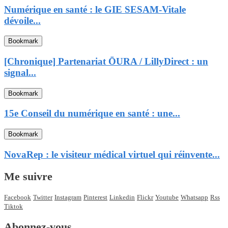
Numérique en santé : le GIE SESAM-Vitale
dévoile...
Bookmark
[Chronique] Partenariat ŌURA / LillyDirect : un
signal...
Bookmark
15e Conseil du numérique en santé : une...
Bookmark
NovaRep : le visiteur médical virtuel qui réinvente...
Me suivre
Facebook
Twitter
Instagram
Pinterest
Linkedin
Flickr
Youtube
Whatsapp
Rss
Tiktok
Abonnez-vous