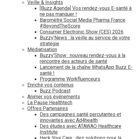
Veille & Insights
[Buzz Agenda] Vos rendez-vous E-santé à
ne pas manquer !
Baromètre Social Media Pharma France
#BeyondTheScore
Consumer Electronic Show (CES) 2026
Buzzy’News : la veille au service de votre
stratégie
Médiatisation
Buzzy’Show : nouveau rendez-vous à la
rencontre des acteurs de santé
Lancement de la chaîne WhatsApp Buzz E-
santé !
Programme Workfluenceurs
Enrichir vos contenus
Buzz Podcast
Animer vos événements
La Pause Healthtech
Offres Partenaires
Des campagnes santé percutantes et
innovantes avec Ad4health
Des études avec ATAWAO Healthcare
Institute
Hack Your Care : des solutions pour la