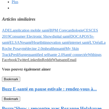
Plus
Articles similaires
ADEL
application mobile santé
BPM Core
cardiologie
CES
CES
2019
Consumer Electronic Show
digital santé
DOCAPOST
e-
santé
ELSAN
esanté
Heartbit
innovation santé
internet santé
L'Oréal
La
Roche Posay
médecine 2.0
mhealth
msanté
My Skin
Track
PrediSurge
quantified self
sante 2.0
Santé connectée
Withings
Facebook
Twitter
Linkedin
Reddit
Whatsapp
Email
Vous pouvez également aimer
Bookmark
Buzz E-santé en pause estivale : rendez-vous à...
Bookmark
Buzzy’Show : rencontre avec Roxanne Holakuyee