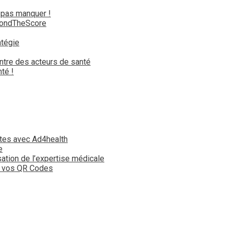
 pas manquer !
yondTheScore
atégie
ntre des acteurs de santé
té !
tes avec Ad4health
e
isation de l’expertise médicale
t vos QR Codes