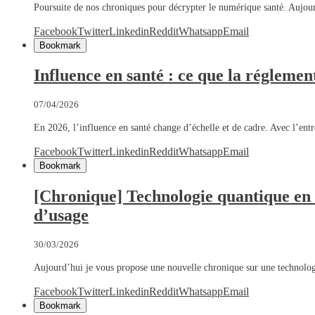
Poursuite de nos chroniques pour décrypter le numérique santé. Aujou
Facebook
Twitter
Linkedin
Reddit
Whatsapp
Email
Bookmark
Influence en santé : ce que la régleme
07/04/2026
En 2026, l’influence en santé change d’échelle et de cadre. Avec l’en
Facebook
Twitter
Linkedin
Reddit
Whatsapp
Email
Bookmark
[Chronique] Technologie quantique en s
d’usage
30/03/2026
Aujourd’hui je vous propose une nouvelle chronique sur une techno
Facebook
Twitter
Linkedin
Reddit
Whatsapp
Email
Bookmark