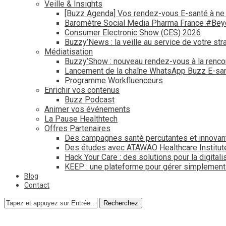
Veille & Insights
[Buzz Agenda] Vos rendez-vous E-santé à ne
Baromètre Social Media Pharma France #Be
Consumer Electronic Show (CES) 2026
Buzzy’News : la veille au service de votre str
Médiatisation
Buzzy’Show : nouveau rendez-vous à la renco
Lancement de la chaîne WhatsApp Buzz E-san
Programme Workfluenceurs
Enrichir vos contenus
Buzz Podcast
Animer vos événements
La Pause Healthtech
Offres Partenaires
Des campagnes santé percutantes et innovan
Des études avec ATAWAO Healthcare Institut
Hack Your Care : des solutions pour la digital
KEEP : une plateforme pour gérer simplemen
Blog
Contact
Recherchez