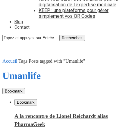
digitalisation de l’expertise médicale
KEEP : une plateforme pour gérer
simplement vos QR Codes
Blog
Contact
Recherchez
Accueil
Tags
Posts tagged with "Umanlife"
Umanlife
Bookmark
Bookmark
A la rencontre de Lionel Reichardt alias
PharmaGeek