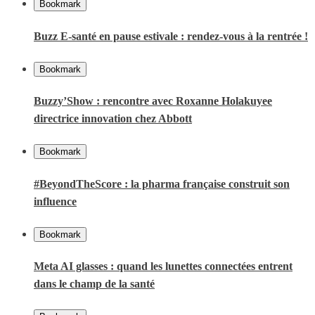
Bookmark
Buzz E-santé en pause estivale : rendez-vous à la rentrée !
Bookmark
Buzzy’Show : rencontre avec Roxanne Holakuyee
directrice innovation chez Abbott
Bookmark
#BeyondTheScore : la pharma française construit son
influence
Bookmark
Meta AI glasses : quand les lunettes connectées entrent
dans le champ de la santé