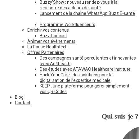
Buzzy’Show : nouveau rendez-vous à la
rencontre des acteurs de santé
Lancement de la chaîne WhatsApp Buzz E-santé
!
Programme Workfluenceurs
Enrichir vos contenus
Buzz Podcast
Animer vos événements
La Pause Healthtech
Offres Partenaires
Des campagnes santé percutantes et innovantes
avec Ad4health
Des études avec ATAWAO Healthcare Institute
Hack Your Care : des solutions pour la
digitalisation de l’expertise médicale
KEEP : une plateforme pour gérer simplement
vos QR Codes
Blog
Contact
Qui suis-je ?