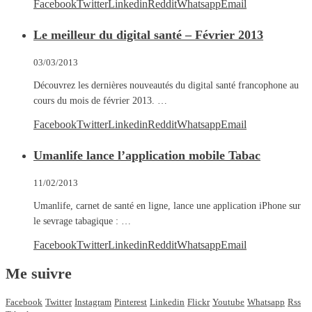
Facebook
Twitter
Linkedin
Reddit
Whatsapp
Email
Le meilleur du digital santé – Février 2013
03/03/2013
Découvrez les dernières nouveautés du digital santé francophone au
cours du mois de février 2013. …
Facebook
Twitter
Linkedin
Reddit
Whatsapp
Email
Umanlife lance l’application mobile Tabac
11/02/2013
Umanlife, carnet de santé en ligne, lance une application iPhone sur
le sevrage tabagique : …
Facebook
Twitter
Linkedin
Reddit
Whatsapp
Email
Me suivre
Facebook
Twitter
Instagram
Pinterest
Linkedin
Flickr
Youtube
Whatsapp
Rss