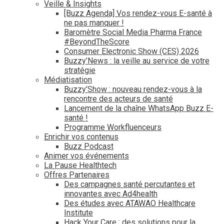
Veille & Insights
[Buzz Agenda] Vos rendez-vous E-santé à
ne pas manquer !
Baromètre Social Media Pharma France
#BeyondTheScore
Consumer Electronic Show (CES) 2026
Buzzy’News : la veille au service de votre
stratégie
Médiatisation
Buzzy’Show : nouveau rendez-vous à la
rencontre des acteurs de santé
Lancement de la chaîne WhatsApp Buzz E-
santé !
Programme Workfluenceurs
Enrichir vos contenus
Buzz Podcast
Animer vos événements
La Pause Healthtech
Offres Partenaires
Des campagnes santé percutantes et
innovantes avec Ad4health
Des études avec ATAWAO Healthcare
Institute
Hack Your Care : des solutions pour la