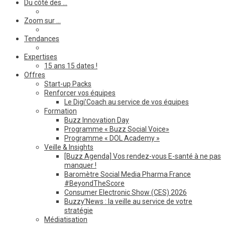
Du côté des …
Zoom sur …
Tendances
Expertises
15 ans 15 dates !
Offres
Start-up Packs
Renforcer vos équipes
Le Digi’Coach au service de vos équipes
Formation
Buzz Innovation Day
Programme « Buzz Social Voice»
Programme « DOL Academy »
Veille & Insights
[Buzz Agenda] Vos rendez-vous E-santé à ne pas
manquer !
Baromètre Social Media Pharma France
#BeyondTheScore
Consumer Electronic Show (CES) 2026
Buzzy’News : la veille au service de votre
stratégie
Médiatisation