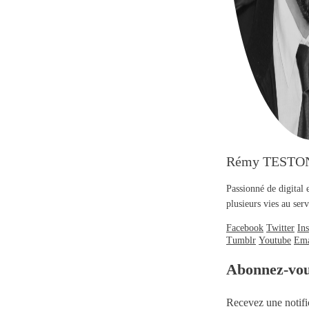
Rémy TESTO
Passionné de digital 
plusieurs vies au se
Facebook
Twitter
In
Tumblr
Youtube
Ema
Abonnez-vo
Recevez une notifi