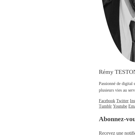
Rémy TESTO
Passionné de digital 
plusieurs vies au se
Facebook
Twitter
In
Tumblr
Youtube
Ema
Abonnez-vo
Recevez une notifi