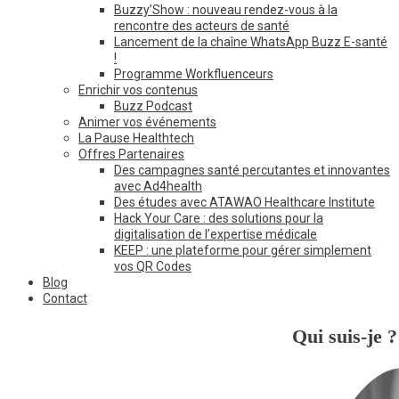
Buzzy’Show : nouveau rendez-vous à la
rencontre des acteurs de santé
Lancement de la chaîne WhatsApp Buzz E-santé
!
Programme Workfluenceurs
Enrichir vos contenus
Buzz Podcast
Animer vos événements
La Pause Healthtech
Offres Partenaires
Des campagnes santé percutantes et innovantes
avec Ad4health
Des études avec ATAWAO Healthcare Institute
Hack Your Care : des solutions pour la
digitalisation de l’expertise médicale
KEEP : une plateforme pour gérer simplement
vos QR Codes
Blog
Contact
Qui suis-je ?