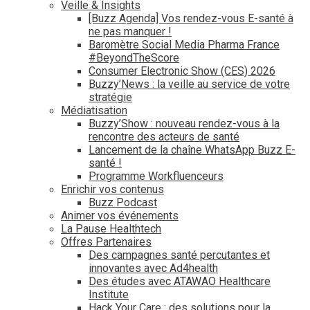
Veille & Insights
[Buzz Agenda] Vos rendez-vous E-santé à
ne pas manquer !
Baromètre Social Media Pharma France
#BeyondTheScore
Consumer Electronic Show (CES) 2026
Buzzy’News : la veille au service de votre
stratégie
Médiatisation
Buzzy’Show : nouveau rendez-vous à la
rencontre des acteurs de santé
Lancement de la chaîne WhatsApp Buzz E-
santé !
Programme Workfluenceurs
Enrichir vos contenus
Buzz Podcast
Animer vos événements
La Pause Healthtech
Offres Partenaires
Des campagnes santé percutantes et
innovantes avec Ad4health
Des études avec ATAWAO Healthcare
Institute
Hack Your Care : des solutions pour la