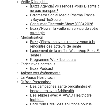
Veille & Insights
[Buzz Agenda] Vos rendez-vous E-santé à
ne pas manquer !
Baromètre Social Media Pharma France
#BeyondTheScore
Consumer Electronic Show (CES) 2026
Buzzy’News : la veille au service de votre
stratégie
Médiatisation
Buzzy’Show : nouveau rendez-vous à la
rencontre des acteurs de santé
Lancement de la chaîne WhatsApp Buzz E-
santé !
Programme Workfluenceurs
Enrichir vos contenus
Buzz Podcast
Animer vos événements
La Pause Healthtech
Offres Partenaires
Des campagnes santé percutantes et
innovantes avec Ad4health
Des études avec ATAWAO Healthcare
Institute
Hack Your Care : des solutions pour la