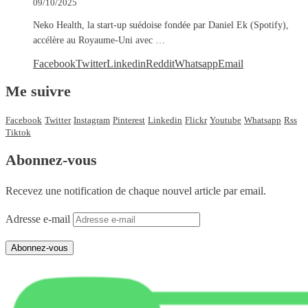
09/10/2025
Neko Health, la start-up suédoise fondée par Daniel Ek (Spotify),
accélère au Royaume-Uni avec …
Facebook
Twitter
Linkedin
Reddit
Whatsapp
Email
Me suivre
Facebook
Twitter
Instagram
Pinterest
Linkedin
Flickr
Youtube
Whatsapp
Rss
Tiktok
Abonnez-vous
Recevez une notification de chaque nouvel article par email.
Adresse e-mail
Abonnez-vous