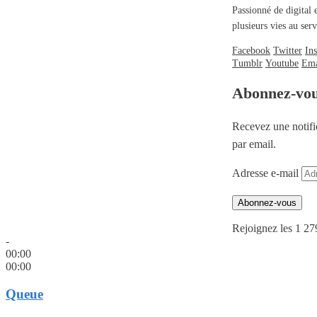
Passionné de digital 
plusieurs vies au se
Facebook
Twitter
In
Tumblr
Youtube
Ema
Abonnez-vo
Recevez une notifi
par email.
Adresse e-mail
Abonnez-vous
Rejoignez les 1 27
-
00:00
00:00
Queue