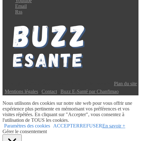
Youtube
Email
Rss
Copyright © 2024 Buzz E-Santé | Tous droits réservés |
Plan du site
|
Mentions légales
|
Contact
|
Buzz E-Santé par Chanfimao
Nous utilisons des cookies sur notre site web pour vous offrir une
expérience plus pertinente en mémorisant vos préférences et vos
visites répétées. En cliquant sur "Accepter", vous consentez à
l'utilisation de TOUS les cookies.
Paramètres des cookies
ACCEPTER
REFUSER
En savoir +
Gérer le consentement