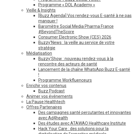
Programme « DOL Academy »
Veille & Insights
[Buzz Agenda] Vos rendez-vous E-santé à ne pas
manquer !
Baromètre Social Media Pharma France
#BeyondTheScore
Consumer Electronic Show (CES) 2026
Buzzy’News : la veille au service de votre
stratégie
Médiatisation
Buzzy’Show : nouveau rendez-vous à la
rencontre des acteurs de santé
Lancement de la chaîne WhatsApp Buzz E-santé
!
Programme Workfluenceurs
Enrichir vos contenus
Buzz Podcast
Animer vos événements
La Pause Healthtech
Offres Partenaires
Des campagnes santé percutantes et innovantes
avec Ad4health
Des études avec ATAWAO Healthcare Institute
Hack Your Care : des solutions pour la
digitalisation de l’expertise médicale