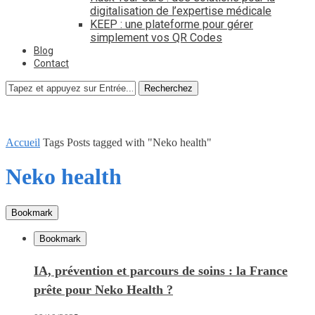
digitalisation de l’expertise médicale
KEEP : une plateforme pour gérer
simplement vos QR Codes
Blog
Contact
Recherchez
Accueil
Tags
Posts tagged with "Neko health"
Neko health
Bookmark
Bookmark
IA, prévention et parcours de soins : la France
prête pour Neko Health ?