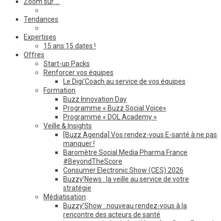
Zoom sur …
Tendances
Expertises
15 ans 15 dates !
Offres
Start-up Packs
Renforcer vos équipes
Le Digi’Coach au service de vos équipes
Formation
Buzz Innovation Day
Programme « Buzz Social Voice»
Programme « DOL Academy »
Veille & Insights
[Buzz Agenda] Vos rendez-vous E-santé à ne pas
manquer !
Baromètre Social Media Pharma France
#BeyondTheScore
Consumer Electronic Show (CES) 2026
Buzzy’News : la veille au service de votre
stratégie
Médiatisation
Buzzy’Show : nouveau rendez-vous à la
rencontre des acteurs de santé