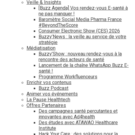
Veille & Insights
[Buzz Agenda] Vos rendez-vous E-santé à
ne pas manquer !
Baromètre Social Media Pharma France
#BeyondTheScore
Consumer Electronic Show (CES) 2026
Buzzy’News : la veille au service de votre
stratégie
Médiatisation
Buzzy’Show : nouveau rendez-vous à la
rencontre des acteurs de santé
Lancement de la chaîne WhatsApp Buzz E-
santé !
Programme Workfluenceurs
Enrichir vos contenus
Buzz Podcast
Animer vos événements
La Pause Healthtech
Offres Partenaires
Des campagnes santé percutantes et
innovantes avec Ad4health
Des études avec ATAWAO Healthcare
Institute
Hack Your Care : des solutions pour la