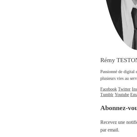
Rémy TESTO
Passionné de digital 
plusieurs vies au se
Facebook
Twitter
In
Tumblr
Youtube
Ema
Abonnez-vo
Recevez une notifi
par email.