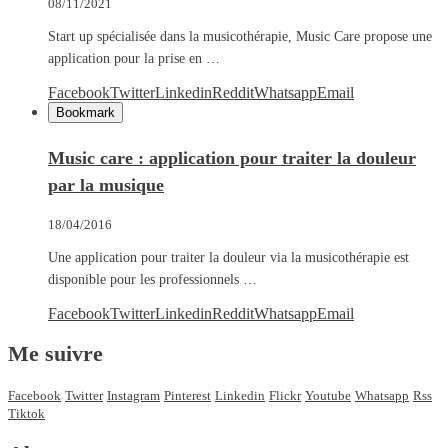
08/11/2021
Start up spécialisée dans la musicothérapie, Music Care propose une
application pour la prise en …
Facebook
Twitter
Linkedin
Reddit
Whatsapp
Email
Bookmark
Music care : application pour traiter la douleur
par la musique
18/04/2016
Une application pour traiter la douleur via la musicothérapie est
disponible pour les professionnels …
Facebook
Twitter
Linkedin
Reddit
Whatsapp
Email
Me suivre
Facebook
Twitter
Instagram
Pinterest
Linkedin
Flickr
Youtube
Whatsapp
Rss
Tiktok