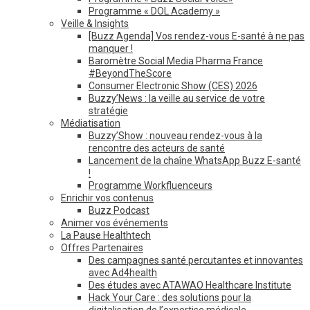
Programme « DOL Academy »
Veille & Insights
[Buzz Agenda] Vos rendez-vous E-santé à ne pas
manquer !
Baromètre Social Media Pharma France
#BeyondTheScore
Consumer Electronic Show (CES) 2026
Buzzy’News : la veille au service de votre
stratégie
Médiatisation
Buzzy’Show : nouveau rendez-vous à la
rencontre des acteurs de santé
Lancement de la chaîne WhatsApp Buzz E-santé
!
Programme Workfluenceurs
Enrichir vos contenus
Buzz Podcast
Animer vos événements
La Pause Healthtech
Offres Partenaires
Des campagnes santé percutantes et innovantes
avec Ad4health
Des études avec ATAWAO Healthcare Institute
Hack Your Care : des solutions pour la
digitalisation de l’expertise médicale