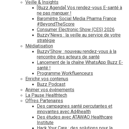
Veille & Insights
[Buzz Agenda] Vos rendez-vous E-santé à
ne pas manquer !
Baromètre Social Media Pharma France
#BeyondTheScore
Consumer Electronic Show (CES) 2026
Buzzy’News : la veille au service de votre
stratégie
Médiatisation
Buzzy’Show : nouveau rendez-vous à la
rencontre des acteurs de santé
Lancement de la chaîne WhatsApp Buzz E-
santé !
Programme Workfluenceurs
Enrichir vos contenus
Buzz Podcast
Animer vos événements
La Pause Healthtech
Offres Partenaires
Des campagnes santé percutantes et
innovantes avec Ad4health
Des études avec ATAWAO Healthcare
Institute
Hack Your Care : des solutions pour la