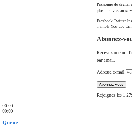
Passionné de digital 
plusieurs vies au se
Facebook
Twitter
In
Tumblr
Youtube
Ema
Abonnez-vo
Recevez une notifi
par email.
Adresse e-mail
Abonnez-vous
Rejoignez les 1 27
-
00:00
00:00
Queue