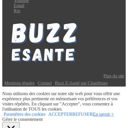
Youtube
Email
Rss
Copyright © 2024 Buzz E-Santé | Tous droits réservés |
Plan du site
|
Mentions légales
|
Contact
|
Buzz E-Santé par Chanfimao
Nous utilisons des cookies sur notre site web pour vous offrir une
expérience plus pertinente en mémorisant vos préférences et vos
visites répétées. En cliquant sur "Accepter", vous consentez à
l'utilisation de TOUS les cookies.
Paramètres des cookies
ACCEPTER
REFUSER
En savoir +
Gérer le consentement