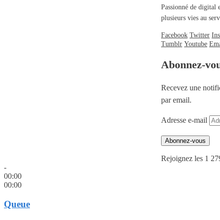
Passionné de digital 
plusieurs vies au se
Facebook
Twitter
In
Tumblr
Youtube
Ema
Abonnez-vo
Recevez une notifi
par email.
Adresse e-mail
Abonnez-vous
Rejoignez les 1 27
-
00:00
00:00
Queue