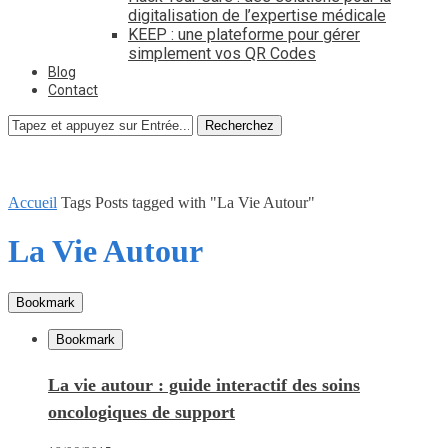
digitalisation de l’expertise médicale
KEEP : une plateforme pour gérer
simplement vos QR Codes
Blog
Contact
Recherchez
Accueil
Tags
Posts tagged with "La Vie Autour"
La Vie Autour
Bookmark
Bookmark
La vie autour : guide interactif des soins
oncologiques de support