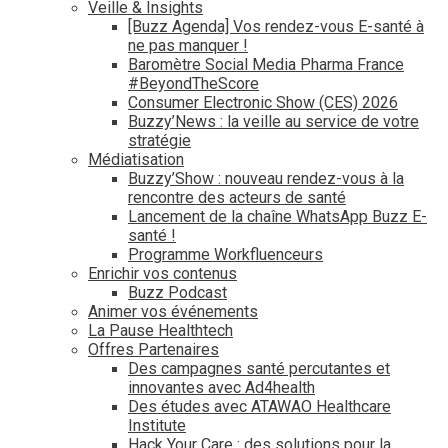
Veille & Insights
[Buzz Agenda] Vos rendez-vous E-santé à
ne pas manquer !
Baromètre Social Media Pharma France
#BeyondTheScore
Consumer Electronic Show (CES) 2026
Buzzy’News : la veille au service de votre
stratégie
Médiatisation
Buzzy’Show : nouveau rendez-vous à la
rencontre des acteurs de santé
Lancement de la chaîne WhatsApp Buzz E-
santé !
Programme Workfluenceurs
Enrichir vos contenus
Buzz Podcast
Animer vos événements
La Pause Healthtech
Offres Partenaires
Des campagnes santé percutantes et
innovantes avec Ad4health
Des études avec ATAWAO Healthcare
Institute
Hack Your Care : des solutions pour la