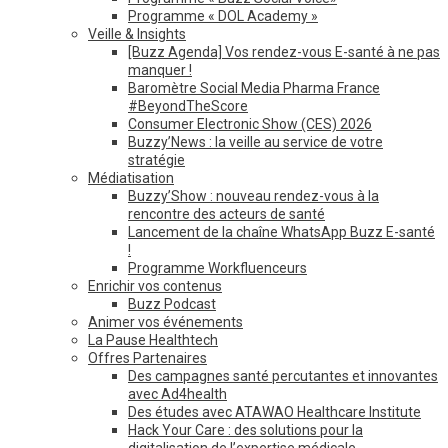
Programme « DOL Academy »
Veille & Insights
[Buzz Agenda] Vos rendez-vous E-santé à ne pas
manquer !
Baromètre Social Media Pharma France
#BeyondTheScore
Consumer Electronic Show (CES) 2026
Buzzy’News : la veille au service de votre
stratégie
Médiatisation
Buzzy’Show : nouveau rendez-vous à la
rencontre des acteurs de santé
Lancement de la chaîne WhatsApp Buzz E-santé
!
Programme Workfluenceurs
Enrichir vos contenus
Buzz Podcast
Animer vos événements
La Pause Healthtech
Offres Partenaires
Des campagnes santé percutantes et innovantes
avec Ad4health
Des études avec ATAWAO Healthcare Institute
Hack Your Care : des solutions pour la
digitalisation de l’expertise médicale