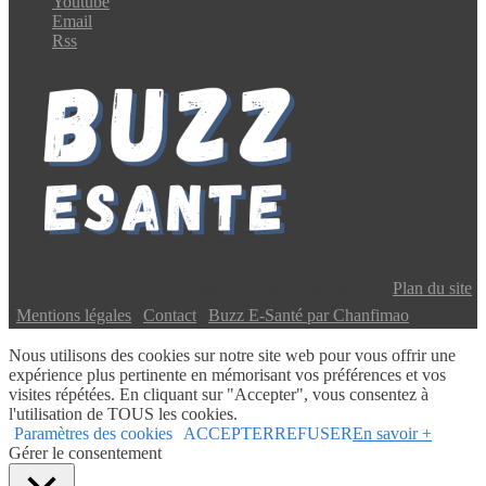
Youtube
Email
Rss
Copyright © 2024 Buzz E-Santé | Tous droits réservés |
Plan du site
|
Mentions légales
|
Contact
|
Buzz E-Santé par Chanfimao
Nous utilisons des cookies sur notre site web pour vous offrir une
expérience plus pertinente en mémorisant vos préférences et vos
visites répétées. En cliquant sur "Accepter", vous consentez à
l'utilisation de TOUS les cookies.
Paramètres des cookies
ACCEPTER
REFUSER
En savoir +
Gérer le consentement