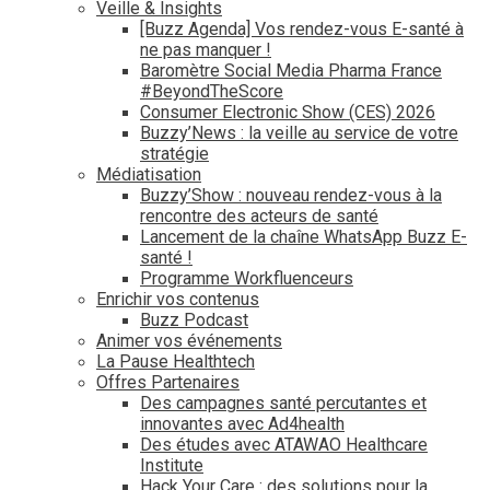
Veille & Insights
[Buzz Agenda] Vos rendez-vous E-santé à
ne pas manquer !
Baromètre Social Media Pharma France
#BeyondTheScore
Consumer Electronic Show (CES) 2026
Buzzy’News : la veille au service de votre
stratégie
Médiatisation
Buzzy’Show : nouveau rendez-vous à la
rencontre des acteurs de santé
Lancement de la chaîne WhatsApp Buzz E-
santé !
Programme Workfluenceurs
Enrichir vos contenus
Buzz Podcast
Animer vos événements
La Pause Healthtech
Offres Partenaires
Des campagnes santé percutantes et
innovantes avec Ad4health
Des études avec ATAWAO Healthcare
Institute
Hack Your Care : des solutions pour la