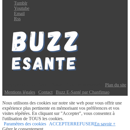
Tumblr
Youtube
Email
Rss
Copyright © 2024 Buzz E-Santé | Tous droits réservés |
Plan du site
|
Mentions légales
|
Contact
|
Buzz E-Santé par Chanfimao
Nous utilisons des cookies sur notre site web pour vous offrir une
expérience plus pertinente en mémorisant vos préférences et vos
visites répétées. En cliquant sur "Accepter", vous consentez à
l'utilisation de TOUS les cookies.
Paramètres des cookies
ACCEPTER
REFUSER
En savoir +
Gérer le consentement