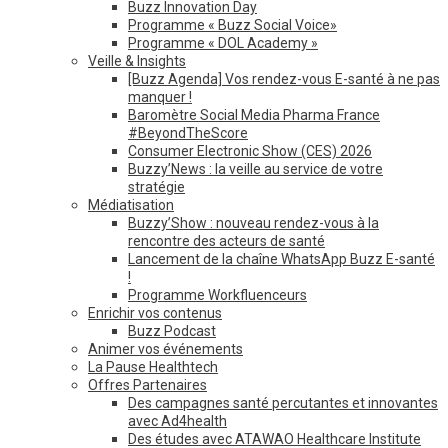
Buzz Innovation Day
Programme « Buzz Social Voice»
Programme « DOL Academy »
Veille & Insights
[Buzz Agenda] Vos rendez-vous E-santé à ne pas
manquer !
Baromètre Social Media Pharma France
#BeyondTheScore
Consumer Electronic Show (CES) 2026
Buzzy’News : la veille au service de votre
stratégie
Médiatisation
Buzzy’Show : nouveau rendez-vous à la
rencontre des acteurs de santé
Lancement de la chaîne WhatsApp Buzz E-santé
!
Programme Workfluenceurs
Enrichir vos contenus
Buzz Podcast
Animer vos événements
La Pause Healthtech
Offres Partenaires
Des campagnes santé percutantes et innovantes
avec Ad4health
Des études avec ATAWAO Healthcare Institute