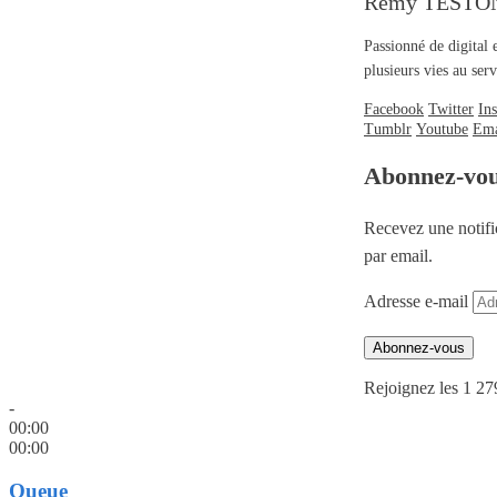
Rémy TESTO
Passionné de digital 
plusieurs vies au se
Facebook
Twitter
In
Tumblr
Youtube
Ema
Abonnez-vo
Recevez une notifi
par email.
Adresse e-mail
Abonnez-vous
Rejoignez les 1 27
-
00:00
00:00
Queue