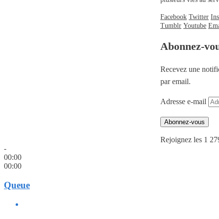
Facebook
Twitter
In
Tumblr
Youtube
Ema
Abonnez-vo
Recevez une notifi
par email.
Adresse e-mail
Abonnez-vous
Rejoignez les 1 27
-
00:00
00:00
Queue