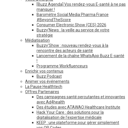
[Buzz Agenda] Vos rendez-vous E-santé à ne pas
manquer !
Baromètre Social Media Pharma France
#BeyondTheScore
Consumer Electronic Show (CES) 2026
Buzzy’News : la veille au service de votre
stratégie
Médiatisation
Buzzy’Show : nouveau rendez-vous à la
rencontre des acteurs de santé
Lancement de la chaîne WhatsApp Buzz E-santé
!
Programme Workfluenceurs
Enrichir vos contenus
Buzz Podcast
Animer vos événements
La Pause Healthtech
Offres Partenaires
Des campagnes santé percutantes et innovantes
avec Ad4health
Des études avec ATAWAO Healthcare Institute
Hack Your Care : des solutions pour la
digitalisation de l’expertise médicale
KEEP : une plateforme pour gérer simplement
vos QR Codes