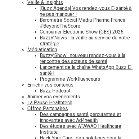
Veille & Insights
[Buzz Agenda] Vos rendez-vous E-santé à
ne pas manquer !
Baromètre Social Media Pharma France
#BeyondTheScore
Consumer Electronic Show (CES) 2026
Buzzy’News : la veille au service de votre
stratégie
Médiatisation
Buzzy’Show : nouveau rendez-vous à la
rencontre des acteurs de santé
Lancement de la chaîne WhatsApp Buzz E-
santé !
Programme Workfluenceurs
Enrichir vos contenus
Buzz Podcast
Animer vos événements
La Pause Healthtech
Offres Partenaires
Des campagnes santé percutantes et
innovantes avec Ad4health
Des études avec ATAWAO Healthcare
Institute
Hack Your Care : des solutions pour la