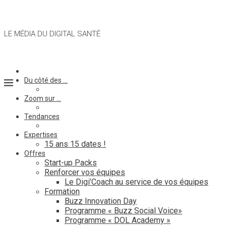
LE MÉDIA DU DIGITAL SANTÉ
Du côté des …
Zoom sur …
Tendances
Expertises
15 ans 15 dates !
Offres
Start-up Packs
Renforcer vos équipes
Le Digi’Coach au service de vos équipes
Formation
Buzz Innovation Day
Programme « Buzz Social Voice»
Programme « DOL Academy »