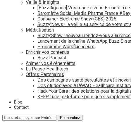
Veille & Insights
[Buzz Agenda] Vos rendez-vous E-santé à ne
Baromètre Social Media Pharma France #Be
Consumer Electronic Show (CES) 2026
Buzzy’News : la veille au service de votre str
Médiatisation
Buzzy’Show : nouveau rendez-vous à la renco
Lancement de la chaîne WhatsApp Buzz E-san
Programme Workfluenceurs
Enrichir vos contenus
Buzz Podcast
Animer vos événements
La Pause Healthtech
Offres Partenaires
Des campagnes santé percutantes et innovan
Des études avec ATAWAO Healthcare Institut
Hack Your Care : des solutions pour la digital
KEEP : une plateforme pour gérer simplemen
Blog
Contact
Recherchez