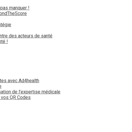
 pas manquer !
yondTheScore
atégie
ntre des acteurs de santé
té !
tes avec Ad4health
e
isation de l’expertise médicale
t vos QR Codes