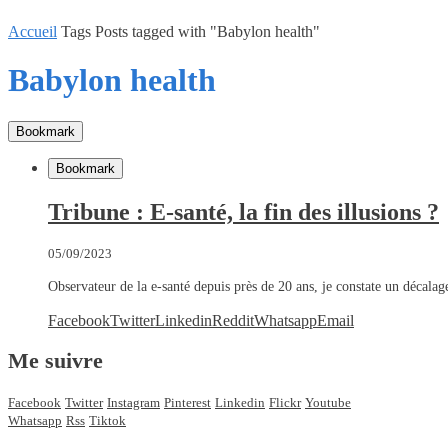
Accueil
Tags
Posts tagged with "Babylon health"
Babylon health
Bookmark
Bookmark
Tribune : E-santé, la fin des illusions ?
05/09/2023
Observateur de la e-santé depuis près de 20 ans, je constate un décala
Facebook
Twitter
Linkedin
Reddit
Whatsapp
Email
Me suivre
Facebook
Twitter
Instagram
Pinterest
Linkedin
Flickr
Youtube
Whatsapp
Rss
Tiktok