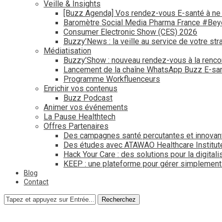
Veille & Insights
[Buzz Agenda] Vos rendez-vous E-santé à ne
Baromètre Social Media Pharma France #Be
Consumer Electronic Show (CES) 2026
Buzzy’News : la veille au service de votre str
Médiatisation
Buzzy’Show : nouveau rendez-vous à la renco
Lancement de la chaîne WhatsApp Buzz E-san
Programme Workfluenceurs
Enrichir vos contenus
Buzz Podcast
Animer vos événements
La Pause Healthtech
Offres Partenaires
Des campagnes santé percutantes et innovan
Des études avec ATAWAO Healthcare Institut
Hack Your Care : des solutions pour la digital
KEEP : une plateforme pour gérer simplemen
Blog
Contact
Recherchez