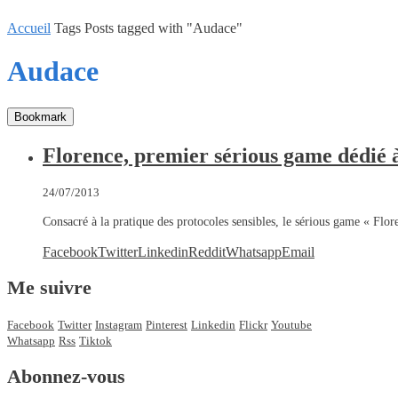
Accueil
Tags
Posts tagged with "Audace"
Audace
Bookmark
Florence, premier sérious game dédié à
24/07/2013
Consacré à la pratique des protocoles sensibles, le sérious game « Flo
Facebook
Twitter
Linkedin
Reddit
Whatsapp
Email
Me suivre
Facebook
Twitter
Instagram
Pinterest
Linkedin
Flickr
Youtube
Whatsapp
Rss
Tiktok
Abonnez-vous