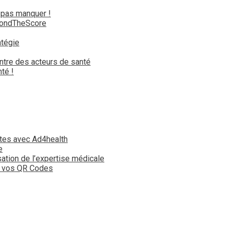
 pas manquer !
yondTheScore
atégie
ntre des acteurs de santé
té !
tes avec Ad4health
e
isation de l’expertise médicale
t vos QR Codes