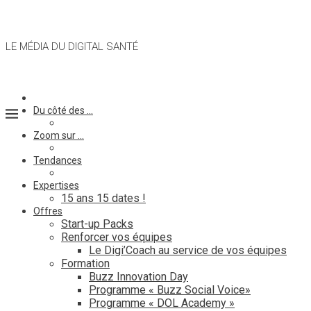
LE MÉDIA DU DIGITAL SANTÉ
Du côté des …
Zoom sur …
Tendances
Expertises
15 ans 15 dates !
Offres
Start-up Packs
Renforcer vos équipes
Le Digi’Coach au service de vos équipes
Formation
Buzz Innovation Day
Programme « Buzz Social Voice»
Programme « DOL Academy »