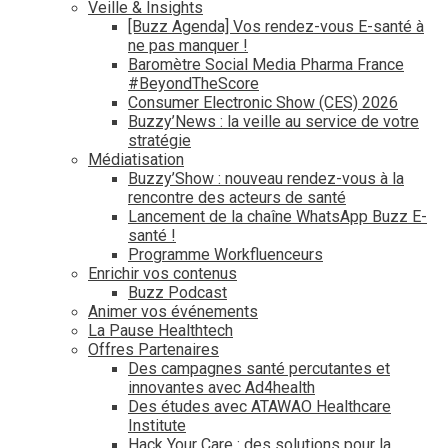
Veille & Insights
[Buzz Agenda] Vos rendez-vous E-santé à
ne pas manquer !
Baromètre Social Media Pharma France
#BeyondTheScore
Consumer Electronic Show (CES) 2026
Buzzy’News : la veille au service de votre
stratégie
Médiatisation
Buzzy’Show : nouveau rendez-vous à la
rencontre des acteurs de santé
Lancement de la chaîne WhatsApp Buzz E-
santé !
Programme Workfluenceurs
Enrichir vos contenus
Buzz Podcast
Animer vos événements
La Pause Healthtech
Offres Partenaires
Des campagnes santé percutantes et
innovantes avec Ad4health
Des études avec ATAWAO Healthcare
Institute
Hack Your Care : des solutions pour la