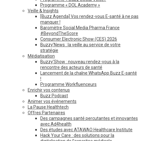
Programme « DOL Academy »
Veille & Insights
[Buzz Agenda] Vos rendez-vous E-santé à ne pas
manquer !
Baromètre Social Media Pharma France
#BeyondTheScore
Consumer Electronic Show (CES) 2026
Buzzy’News : la veille au service de votre
stratégie
Médiatisation
Buzzy’Show : nouveau rendez-vous à la
rencontre des acteurs de santé
Lancement de la chaîne WhatsApp Buzz E-santé
!
Programme Workfluenceurs
Enrichir vos contenus
Buzz Podcast
Animer vos événements
La Pause Healthtech
Offres Partenaires
Des campagnes santé percutantes et innovantes
avec Ad4health
Des études avec ATAWAO Healthcare Institute
Hack Your Care : des solutions pour la
digitalisation de l’expertise médicale