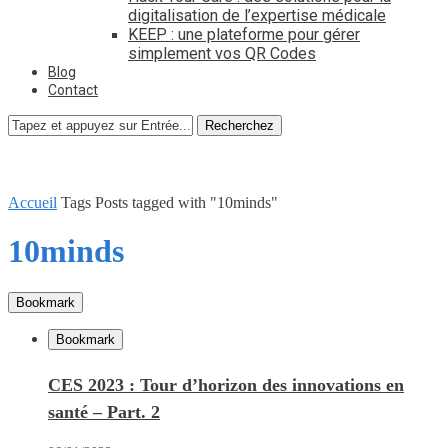
digitalisation de l’expertise médicale
KEEP : une plateforme pour gérer
simplement vos QR Codes
Blog
Contact
Recherchez
Accueil
Tags
Posts tagged with "10minds"
10minds
Bookmark
Bookmark
CES 2023 : Tour d’horizon des innovations en
santé – Part. 2