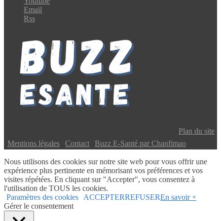
Youtube
Email
Rss
Copyright © 2024 Buzz E-Santé | Tous droits réservés |
Plan du site
|
Mentions légales
|
Contact
|
Buzz E-Santé par Chanfimao
Nous utilisons des cookies sur notre site web pour vous offrir une
expérience plus pertinente en mémorisant vos préférences et vos
visites répétées. En cliquant sur "Accepter", vous consentez à
l'utilisation de TOUS les cookies.
Paramètres des cookies
ACCEPTER
REFUSER
En savoir +
Gérer le consentement