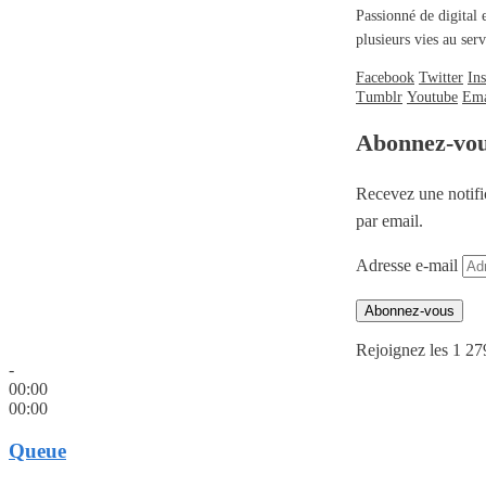
Passionné de digital 
plusieurs vies au se
Facebook
Twitter
In
Tumblr
Youtube
Ema
Abonnez-vo
Recevez une notifi
par email.
Adresse e-mail
Abonnez-vous
Rejoignez les 1 27
-
00:00
00:00
Queue