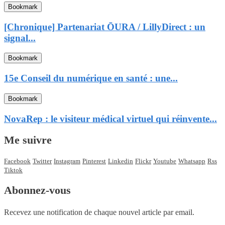
Bookmark
[Chronique] Partenariat ŌURA / LillyDirect : un
signal...
Bookmark
15e Conseil du numérique en santé : une...
Bookmark
NovaRep : le visiteur médical virtuel qui réinvente...
Me suivre
Facebook
Twitter
Instagram
Pinterest
Linkedin
Flickr
Youtube
Whatsapp
Rss
Tiktok
Abonnez-vous
Recevez une notification de chaque nouvel article par email.