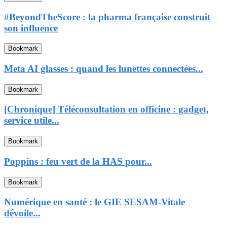
#BeyondTheScore : la pharma française construit
son influence
Bookmark
Meta AI glasses : quand les lunettes connectées...
Bookmark
[Chronique] Téléconsultation en officine : gadget,
service utile...
Bookmark
Poppins : feu vert de la HAS pour...
Bookmark
Numérique en santé : le GIE SESAM-Vitale
dévoile...