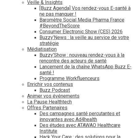
Veille & Insights
[Buzz Agenda] Vos rendez-vous E-santé à
ne pas manquer !
Baromètre Social Media Pharma France
#BeyondTheScore
Consumer Electronic Show (CES) 2026
Buzzy’News : la veille au service de votre
stratégie
Médiatisation
Buzzy’Show : nouveau rendez-vous à la
rencontre des acteurs de santé
Lancement de la chaîne WhatsApp Buzz E-
santé !
Programme Workfluenceurs
Enrichir vos contenus
Buzz Podcast
Animer vos événements
La Pause Healthtech
Offres Partenaires
Des campagnes santé percutantes et
innovantes avec Ad4health
Des études avec ATAWAO Healthcare
Institute
Hack Your Care : des solutions pour la