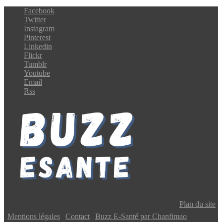
Facebook
Twitter
Instagram
Pinterest
Linkedin
Flickr
Tumblr
Youtube
Email
Rss
Copyright © 2024 Buzz E-Santé | Tous droits réservés |
Plan du site
|
Mentions légales
|
Contact
|
Buzz E-Santé par Chanfimao