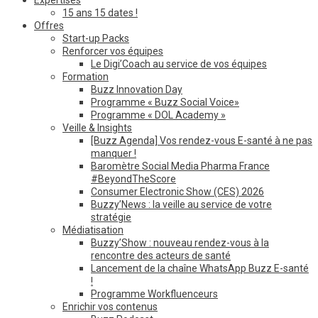
15 ans 15 dates !
Offres
Start-up Packs
Renforcer vos équipes
Le Digi’Coach au service de vos équipes
Formation
Buzz Innovation Day
Programme « Buzz Social Voice»
Programme « DOL Academy »
Veille & Insights
[Buzz Agenda] Vos rendez-vous E-santé à ne pas
manquer !
Baromètre Social Media Pharma France
#BeyondTheScore
Consumer Electronic Show (CES) 2026
Buzzy’News : la veille au service de votre
stratégie
Médiatisation
Buzzy’Show : nouveau rendez-vous à la
rencontre des acteurs de santé
Lancement de la chaîne WhatsApp Buzz E-santé
!
Programme Workfluenceurs
Enrichir vos contenus