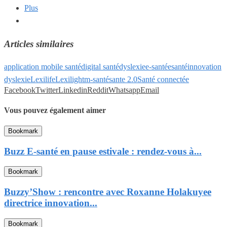
Plus
Articles similaires
application mobile santé
digital santé
dyslexie
e-santé
esanté
innovation
dyslexie
Lexilife
Lexilight
m-santé
sante 2.0
Santé connectée
Facebook
Twitter
Linkedin
Reddit
Whatsapp
Email
Vous pouvez également aimer
Bookmark
Buzz E-santé en pause estivale : rendez-vous à...
Bookmark
Buzzy’Show : rencontre avec Roxanne Holakuyee
directrice innovation...
Bookmark