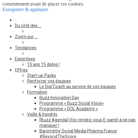
consentement avant de placer ces cookies.
Enregistrer & appliquer
Du côté des …
Zoom sur …
Tendances
Expertises
15 ans 15 dates !
Offres
Start-up Packs
Renforcer vos équipes
Le Digi’Coach au service de vos équipes
Formation
Buzz Innovation Day
Programme « Buzz Social Voice»
Programme « DOL Academy »
Veille & Insights
[Buzz Agenda] Vos rendez-vous E-santé à ne pas
manquer !
Baromètre Social Media Pharma France
#BeyondTheScore