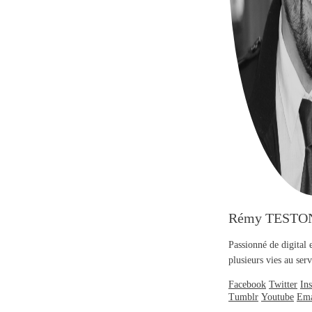
Rémy TESTO
Passionné de digital 
plusieurs vies au se
Facebook
Twitter
In
Tumblr
Youtube
Ema