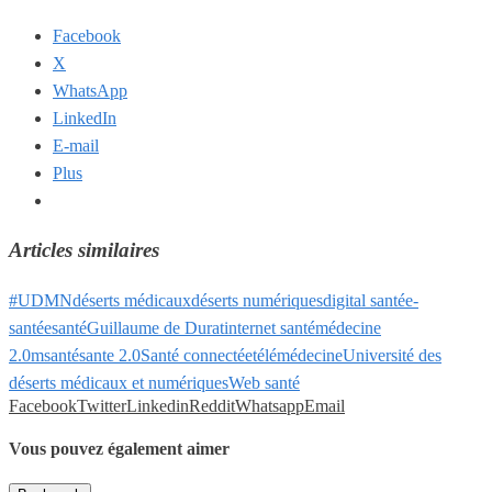
Facebook
X
WhatsApp
LinkedIn
E-mail
Plus
Articles similaires
#UDMN
déserts médicaux
déserts numériques
digital santé
e-
santé
esanté
Guillaume de Durat
internet santé
médecine
2.0
msanté
sante 2.0
Santé connectée
télémédecine
Université des
déserts médicaux et numériques
Web santé
Facebook
Twitter
Linkedin
Reddit
Whatsapp
Email
Vous pouvez également aimer