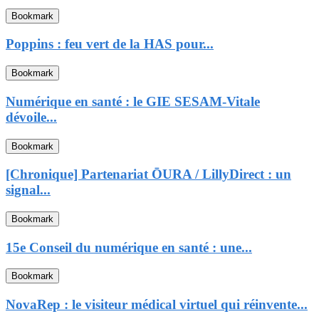
Bookmark
Poppins : feu vert de la HAS pour...
Bookmark
Numérique en santé : le GIE SESAM-Vitale
dévoile...
Bookmark
[Chronique] Partenariat ŌURA / LillyDirect : un
signal...
Bookmark
15e Conseil du numérique en santé : une...
Bookmark
NovaRep : le visiteur médical virtuel qui réinvente...