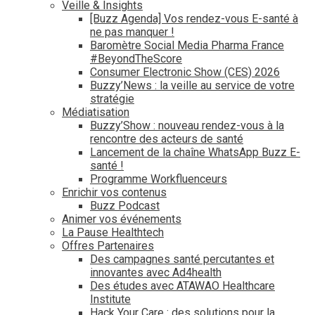
Veille & Insights
[Buzz Agenda] Vos rendez-vous E-santé à
ne pas manquer !
Baromètre Social Media Pharma France
#BeyondTheScore
Consumer Electronic Show (CES) 2026
Buzzy’News : la veille au service de votre
stratégie
Médiatisation
Buzzy’Show : nouveau rendez-vous à la
rencontre des acteurs de santé
Lancement de la chaîne WhatsApp Buzz E-
santé !
Programme Workfluenceurs
Enrichir vos contenus
Buzz Podcast
Animer vos événements
La Pause Healthtech
Offres Partenaires
Des campagnes santé percutantes et
innovantes avec Ad4health
Des études avec ATAWAO Healthcare
Institute
Hack Your Care : des solutions pour la