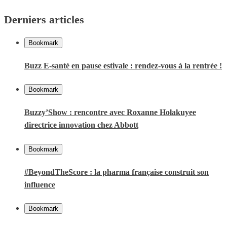
Derniers articles
Bookmark
Buzz E-santé en pause estivale : rendez-vous à la rentrée !
Bookmark
Buzzy’Show : rencontre avec Roxanne Holakuyee
directrice innovation chez Abbott
Bookmark
#BeyondTheScore : la pharma française construit son
influence
Bookmark