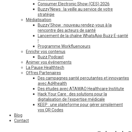
Consumer Electronic Show (CES) 2026
Buzzy’News : la veille au service de votre
stratégie
Médiatisation
Buzzy’Show : nouveau rendez-vous à la
rencontre des acteurs de santé
Lancement de la chaîne WhatsApp Buzz E-santé
!
Programme Workfluenceurs
Enrichir vos contenus
Buzz Podcast
Animer vos événements
La Pause Healthtech
Offres Partenaires
Des campagnes santé percutantes et innovantes
avec Ad4health
Des études avec ATAWAO Healthcare Institute
Hack Your Care : des solutions pour la
digitalisation de l’expertise médicale
KEEP : une plateforme pour gérer simplement
vos QR Codes
Blog
Contact