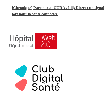
[Chronique] Partenariat ŌURA / LillyDirect : un signal
fort pour la santé connectée