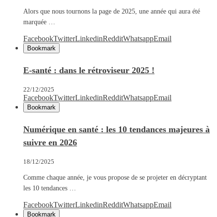
Alors que nous tournons la page de 2025, une année qui aura été
marquée …
Facebook
Twitter
Linkedin
Reddit
Whatsapp
Email
Bookmark
E-santé : dans le rétroviseur 2025 !
22/12/2025
Facebook
Twitter
Linkedin
Reddit
Whatsapp
Email
Bookmark
Numérique en santé : les 10 tendances majeures à
suivre en 2026
18/12/2025
Comme chaque année, je vous propose de se projeter en décryptant
les 10 tendances …
Facebook
Twitter
Linkedin
Reddit
Whatsapp
Email
Bookmark