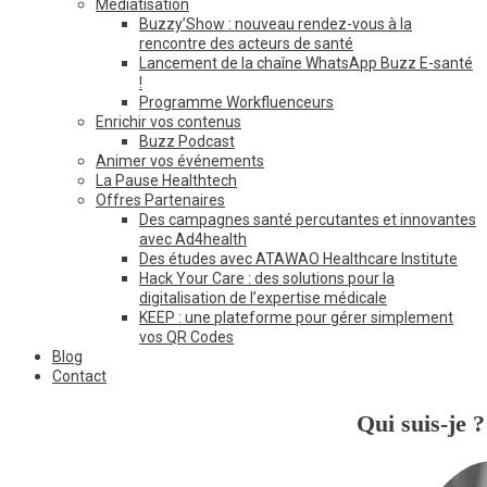
Médiatisation
Buzzy’Show : nouveau rendez-vous à la
rencontre des acteurs de santé
Lancement de la chaîne WhatsApp Buzz E-santé
!
Programme Workfluenceurs
Enrichir vos contenus
Buzz Podcast
Animer vos événements
La Pause Healthtech
Offres Partenaires
Des campagnes santé percutantes et innovantes
avec Ad4health
Des études avec ATAWAO Healthcare Institute
Hack Your Care : des solutions pour la
digitalisation de l’expertise médicale
KEEP : une plateforme pour gérer simplement
vos QR Codes
Blog
Contact
Qui suis-je ?