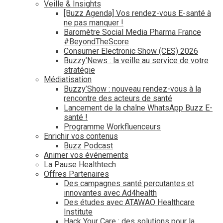
Veille & Insights
[Buzz Agenda] Vos rendez-vous E-santé à
ne pas manquer !
Baromètre Social Media Pharma France
#BeyondTheScore
Consumer Electronic Show (CES) 2026
Buzzy’News : la veille au service de votre
stratégie
Médiatisation
Buzzy’Show : nouveau rendez-vous à la
rencontre des acteurs de santé
Lancement de la chaîne WhatsApp Buzz E-
santé !
Programme Workfluenceurs
Enrichir vos contenus
Buzz Podcast
Animer vos événements
La Pause Healthtech
Offres Partenaires
Des campagnes santé percutantes et
innovantes avec Ad4health
Des études avec ATAWAO Healthcare
Institute
Hack Your Care : des solutions pour la