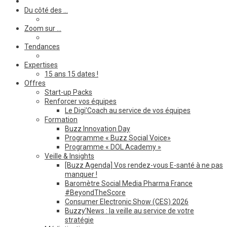
Du côté des …
Zoom sur …
Tendances
Expertises
15 ans 15 dates !
Offres
Start-up Packs
Renforcer vos équipes
Le Digi’Coach au service de vos équipes
Formation
Buzz Innovation Day
Programme « Buzz Social Voice»
Programme « DOL Academy »
Veille & Insights
[Buzz Agenda] Vos rendez-vous E-santé à ne pas
manquer !
Baromètre Social Media Pharma France
#BeyondTheScore
Consumer Electronic Show (CES) 2026
Buzzy’News : la veille au service de votre
stratégie