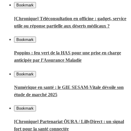
Bookmark
[Chronique] Téléconsultation en officine : gadget, service
utile ou réponse partielle aux déserts médicaux ?
Bookmark
Poppins : feu vert de la HAS pour une prise en charge
anticipée par l’Assurance Maladie
Bookmark
Numérique en santé : le GIE SESAM-Vitale dévoile son
étude de marché 2025
Bookmark
[Chronique] Partenariat ŌURA / LillyDirect : un signal
fort pour la santé connectée