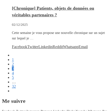
[Chronique] Patients, objets de données ou
véritables partenaires ?
02/12/2025
Cette semaine je vous propose une nouvelle chronique sur un sujet
sur lequel je …
Facebook
Twitter
Linkedin
Reddit
Whatsapp
Email
1
2
3
4
5
…
32
Me suivre