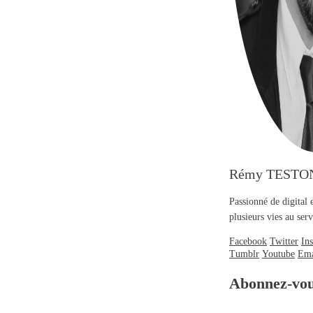
Rémy TESTO
Passionné de digital 
plusieurs vies au se
Facebook
Twitter
In
Tumblr
Youtube
Ema
Abonnez-vo