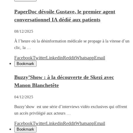
PaperDoc dévoile Gustave, le premier agent
conversationnel IA dédié aux patients
08/12/2025
À l’heure où la désinformation médicale se propage à la vitesse d’un
clic, la …
Facebook
Twitter
Linkedin
Reddit
Whatsapp
Email
Bookmark
Buzzy’Show : à la découverte de Skezi avec
Manon Blanchetête
04/12/2025
Buzzy’show est une série d’interviews vidéo exclusives qui offrent
un accès privilégié aux acteurs …
Facebook
Twitter
Linkedin
Reddit
Whatsapp
Email
Bookmark