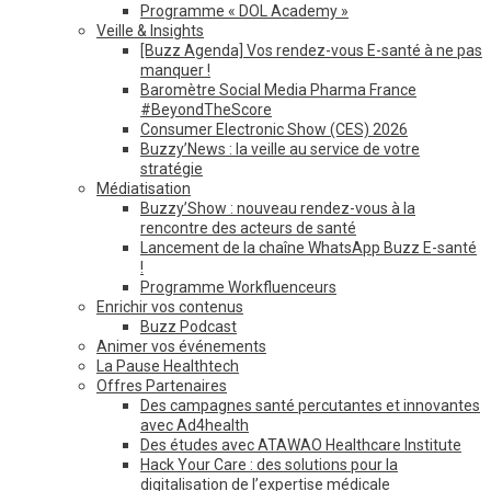
Programme « DOL Academy »
Veille & Insights
[Buzz Agenda] Vos rendez-vous E-santé à ne pas
manquer !
Baromètre Social Media Pharma France
#BeyondTheScore
Consumer Electronic Show (CES) 2026
Buzzy’News : la veille au service de votre
stratégie
Médiatisation
Buzzy’Show : nouveau rendez-vous à la
rencontre des acteurs de santé
Lancement de la chaîne WhatsApp Buzz E-santé
!
Programme Workfluenceurs
Enrichir vos contenus
Buzz Podcast
Animer vos événements
La Pause Healthtech
Offres Partenaires
Des campagnes santé percutantes et innovantes
avec Ad4health
Des études avec ATAWAO Healthcare Institute
Hack Your Care : des solutions pour la
digitalisation de l’expertise médicale