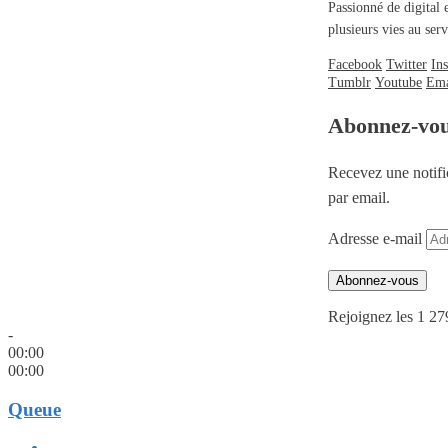
Passionné de digital 
plusieurs vies au se
Facebook
Twitter
In
Tumblr
Youtube
Ema
Abonnez-vo
Recevez une notifi
par email.
Adresse e-mail
Abonnez-vous
Rejoignez les 1 27
-
00:00
00:00
Queue