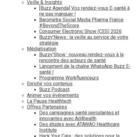
Veille & Insights
[Buzz Agenda] Vos rendez-vous E-santé à
ne pas manquer !
Baromètre Social Media Pharma France
#BeyondTheScore
Consumer Electronic Show (CES) 2026
Buzzy’News : la veille au service de votre
stratégie
Médiatisation
Buzzy’Show : nouveau rendez-vous à la
rencontre des acteurs de santé
Lancement de la chaîne WhatsApp Buzz E-
santé !
Programme Workfluenceurs
Enrichir vos contenus
Buzz Podcast
Animer vos événements
La Pause Healthtech
Offres Partenaires
Des campagnes santé percutantes et
innovantes avec Ad4health
Des études avec ATAWAO Healthcare
Institute
Hack Your Care : des solutions pour la