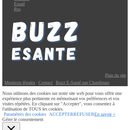
Email
Rss
Copyright © 2024 Buzz E-Santé | Tous droits réservés |
Plan du site
|
Mentions légales
|
Contact
|
Buzz E-Santé par Chanfimao
Nous utilisons des cookies sur notre site web pour vous offrir une
expérience plus pertinente en mémorisant vos préférences et vos
visites répétées. En cliquant sur "Accepter", vous consentez à
l'utilisation de TOUS les cookies.
Paramètres des cookies
ACCEPTER
REFUSER
En savoir +
Gérer le consentement