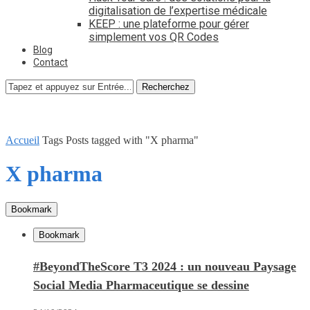
digitalisation de l’expertise médicale
KEEP : une plateforme pour gérer
simplement vos QR Codes
Blog
Contact
Recherchez
Accueil
Tags
Posts tagged with "X pharma"
X pharma
Bookmark
Bookmark
#BeyondTheScore T3 2024 : un nouveau Paysage
Social Media Pharmaceutique se dessine