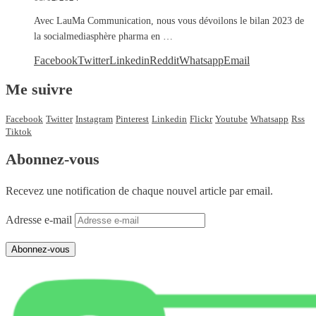
Avec LauMa Communication, nous vous dévoilons le bilan 2023 de
la socialmediasphère pharma en …
Facebook
Twitter
Linkedin
Reddit
Whatsapp
Email
Me suivre
Facebook
Twitter
Instagram
Pinterest
Linkedin
Flickr
Youtube
Whatsapp
Rss
Tiktok
Abonnez-vous
Recevez une notification de chaque nouvel article par email.
Adresse e-mail
Abonnez-vous