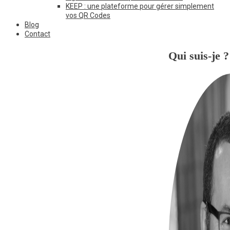
KEEP : une plateforme pour gérer simplement
vos QR Codes
Blog
Contact
Qui suis-je ?