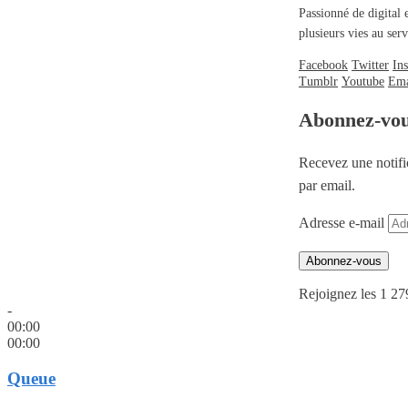
Passionné de digital 
plusieurs vies au se
Facebook
Twitter
In
Tumblr
Youtube
Ema
Abonnez-vo
Recevez une notifi
par email.
Adresse e-mail
Abonnez-vous
Rejoignez les 1 27
-
00:00
00:00
Queue