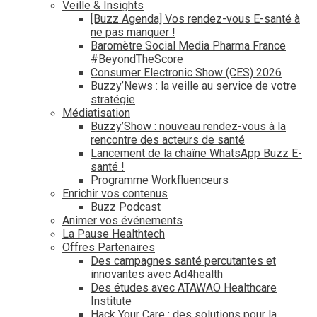
Veille & Insights
[Buzz Agenda] Vos rendez-vous E-santé à
ne pas manquer !
Baromètre Social Media Pharma France
#BeyondTheScore
Consumer Electronic Show (CES) 2026
Buzzy’News : la veille au service de votre
stratégie
Médiatisation
Buzzy’Show : nouveau rendez-vous à la
rencontre des acteurs de santé
Lancement de la chaîne WhatsApp Buzz E-
santé !
Programme Workfluenceurs
Enrichir vos contenus
Buzz Podcast
Animer vos événements
La Pause Healthtech
Offres Partenaires
Des campagnes santé percutantes et
innovantes avec Ad4health
Des études avec ATAWAO Healthcare
Institute
Hack Your Care : des solutions pour la