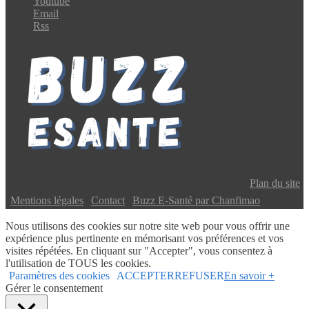
Youtube
Email
Rss
Copyright © 2024 Buzz E-Santé | Tous droits réservés |
Plan du site
|
Mentions légales
|
Contact
|
Buzz E-Santé par Chanfimao
Nous utilisons des cookies sur notre site web pour vous offrir une
expérience plus pertinente en mémorisant vos préférences et vos
visites répétées. En cliquant sur "Accepter", vous consentez à
l'utilisation de TOUS les cookies.
Paramètres des cookies
ACCEPTER
REFUSER
En savoir +
Gérer le consentement