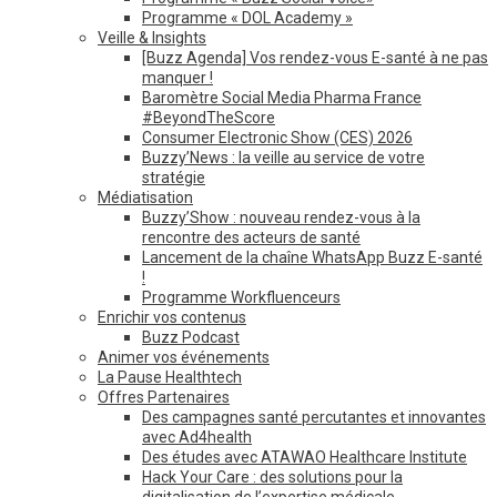
Programme « DOL Academy »
Veille & Insights
[Buzz Agenda] Vos rendez-vous E-santé à ne pas
manquer !
Baromètre Social Media Pharma France
#BeyondTheScore
Consumer Electronic Show (CES) 2026
Buzzy’News : la veille au service de votre
stratégie
Médiatisation
Buzzy’Show : nouveau rendez-vous à la
rencontre des acteurs de santé
Lancement de la chaîne WhatsApp Buzz E-santé
!
Programme Workfluenceurs
Enrichir vos contenus
Buzz Podcast
Animer vos événements
La Pause Healthtech
Offres Partenaires
Des campagnes santé percutantes et innovantes
avec Ad4health
Des études avec ATAWAO Healthcare Institute
Hack Your Care : des solutions pour la
digitalisation de l’expertise médicale