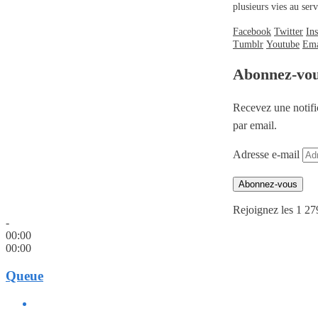
plusieurs vies au se
Facebook
Twitter
In
Tumblr
Youtube
Ema
Abonnez-vo
Recevez une notifi
par email.
Adresse e-mail
Abonnez-vous
Rejoignez les 1 27
-
00:00
00:00
Queue