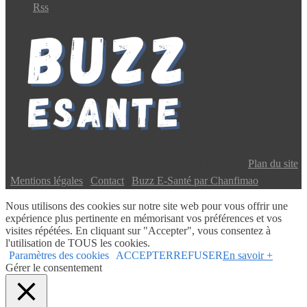
Rss
Copyright © 2024 Buzz E-Santé | Tous droits réservés |
Plan du site
|
Mentions légales
|
Contact
|
Buzz E-Santé par Chanfimao
Nous utilisons des cookies sur notre site web pour vous offrir une
expérience plus pertinente en mémorisant vos préférences et vos
visites répétées. En cliquant sur "Accepter", vous consentez à
l'utilisation de TOUS les cookies.
Paramètres des cookies
ACCEPTER
REFUSER
En savoir +
Gérer le consentement