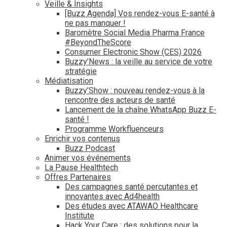
Veille & Insights
[Buzz Agenda] Vos rendez-vous E-santé à
ne pas manquer !
Baromètre Social Media Pharma France
#BeyondTheScore
Consumer Electronic Show (CES) 2026
Buzzy’News : la veille au service de votre
stratégie
Médiatisation
Buzzy’Show : nouveau rendez-vous à la
rencontre des acteurs de santé
Lancement de la chaîne WhatsApp Buzz E-
santé !
Programme Workfluenceurs
Enrichir vos contenus
Buzz Podcast
Animer vos événements
La Pause Healthtech
Offres Partenaires
Des campagnes santé percutantes et
innovantes avec Ad4health
Des études avec ATAWAO Healthcare
Institute
Hack Your Care : des solutions pour la