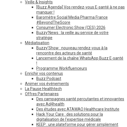
Veille & Insights
[Buzz Agenda] Vos rendez-vous E-santé à ne pas
manquer !
Baromètre Social Media Pharma France
#BeyondTheScore
Consumer Electronic Show (CES) 2026
Buzzy’News : la veille au service de votre
stratégie
Médiatisation
Buzzy’Show : nouveau rendez-vous à la
rencontre des acteurs de santé
Lancement de la chaîne WhatsApp Buzz E-santé
!
Programme Workfluenceurs
Enrichir vos contenus
Buzz Podcast
Animer vos événements
La Pause Healthtech
Offres Partenaires
Des campagnes santé percutantes et innovantes
avec Ad4health
Des études avec ATAWAO Healthcare Institute
Hack Your Care : des solutions pour la
digitalisation de l’expertise médicale
KEEP : une plateforme pour gérer simplement