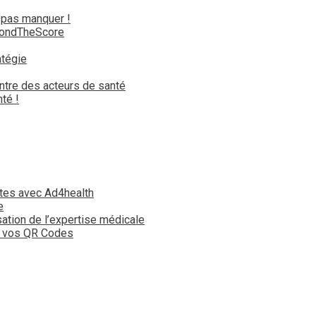
 pas manquer !
yondTheScore
atégie
ntre des acteurs de santé
té !
tes avec Ad4health
e
isation de l’expertise médicale
t vos QR Codes