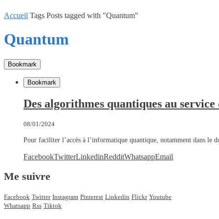
Accueil
Tags
Posts tagged with "Quantum"
Quantum
Bookmark
Bookmark
Des algorithmes quantiques au service 
08/01/2024
Pour faciliter l’accès à l’informatique quantique, notamment dans le d
Facebook
Twitter
Linkedin
Reddit
Whatsapp
Email
Me suivre
Facebook
Twitter
Instagram
Pinterest
Linkedin
Flickr
Youtube
Whatsapp
Rss
Tiktok