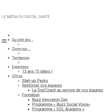
LE MÉDIA DU DIGITAL SANTÉ
Du côté des …
Zoom sur …
Tendances
Expertises
15 ans 15 dates !
Offres
Start-up Packs
Renforcer vos équipes
Le Digi’Coach au service de vos équipes
Formation
Buzz Innovation Day
Programme « Buzz Social Voice»
Programme « DOL Academy »