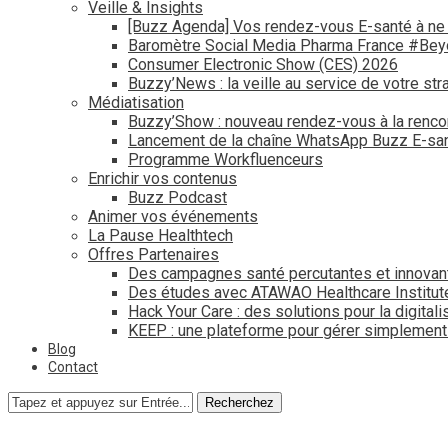
Veille & Insights
[Buzz Agenda] Vos rendez-vous E-santé à ne
Baromètre Social Media Pharma France #Be
Consumer Electronic Show (CES) 2026
Buzzy’News : la veille au service de votre str
Médiatisation
Buzzy’Show : nouveau rendez-vous à la renco
Lancement de la chaîne WhatsApp Buzz E-san
Programme Workfluenceurs
Enrichir vos contenus
Buzz Podcast
Animer vos événements
La Pause Healthtech
Offres Partenaires
Des campagnes santé percutantes et innovan
Des études avec ATAWAO Healthcare Institut
Hack Your Care : des solutions pour la digital
KEEP : une plateforme pour gérer simplemen
Blog
Contact
Recherchez