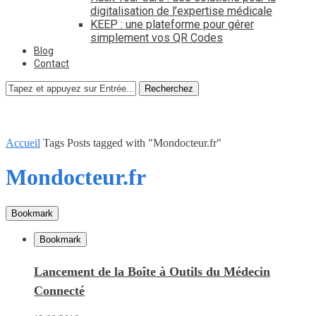
digitalisation de l’expertise médicale
KEEP : une plateforme pour gérer
simplement vos QR Codes
Blog
Contact
Recherchez
Accueil
Tags
Posts tagged with "Mondocteur.fr"
Mondocteur.fr
Bookmark
Bookmark
Lancement de la Boîte à Outils du Médecin
Connecté