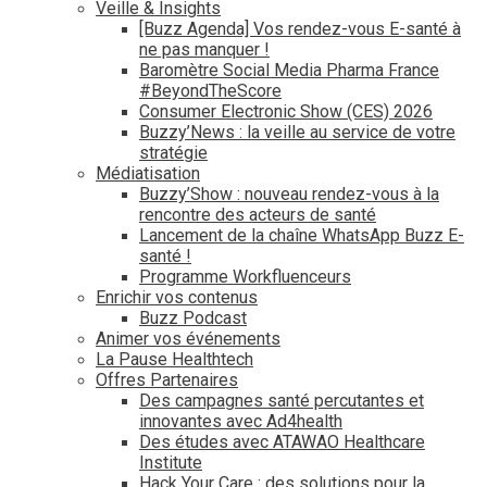
Veille & Insights
[Buzz Agenda] Vos rendez-vous E-santé à
ne pas manquer !
Baromètre Social Media Pharma France
#BeyondTheScore
Consumer Electronic Show (CES) 2026
Buzzy’News : la veille au service de votre
stratégie
Médiatisation
Buzzy’Show : nouveau rendez-vous à la
rencontre des acteurs de santé
Lancement de la chaîne WhatsApp Buzz E-
santé !
Programme Workfluenceurs
Enrichir vos contenus
Buzz Podcast
Animer vos événements
La Pause Healthtech
Offres Partenaires
Des campagnes santé percutantes et
innovantes avec Ad4health
Des études avec ATAWAO Healthcare
Institute
Hack Your Care : des solutions pour la