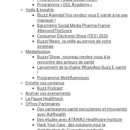
Programme « DOL Academy »
Veille & Insights
[Buzz Agenda] Vos rendez-vous E-santé à ne pas
manquer !
Baromètre Social Media Pharma France
#BeyondTheScore
Consumer Electronic Show (CES) 2026
Buzzy’News : la veille au service de votre
stratégie
Médiatisation
Buzzy’Show : nouveau rendez-vous à la
rencontre des acteurs de santé
Lancement de la chaîne WhatsApp Buzz E-santé
!
Programme Workfluenceurs
Enrichir vos contenus
Buzz Podcast
Animer vos événements
La Pause Healthtech
Offres Partenaires
Des campagnes santé percutantes et innovantes
avec Ad4health
Des études avec ATAWAO Healthcare Institute
Hack Your Care : des solutions pour la
digitalisation de l’expertise médicale