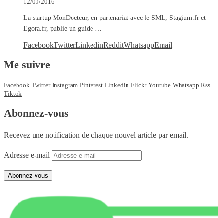
12/09/2016
La startup MonDocteur, en partenariat avec le SML, Stagium.fr et
Egora.fr, publie un guide …
Facebook
Twitter
Linkedin
Reddit
Whatsapp
Email
Me suivre
Facebook
Twitter
Instagram
Pinterest
Linkedin
Flickr
Youtube
Whatsapp
Rss
Tiktok
Abonnez-vous
Recevez une notification de chaque nouvel article par email.
Adresse e-mail
Abonnez-vous