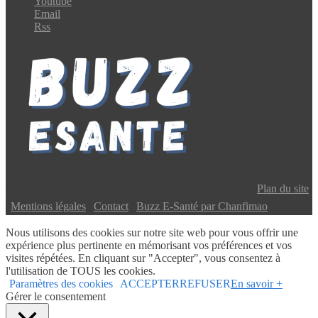
Youtube
Email
Rss
Copyright © 2024 Buzz E-Santé | Tous droits réservés |
Plan du site
|
Mentions légales
|
Contact
|
Buzz E-Santé par Chanfimao
Nous utilisons des cookies sur notre site web pour vous offrir une
expérience plus pertinente en mémorisant vos préférences et vos
visites répétées. En cliquant sur "Accepter", vous consentez à
l'utilisation de TOUS les cookies.
Paramètres des cookies
ACCEPTER
REFUSER
En savoir +
Gérer le consentement