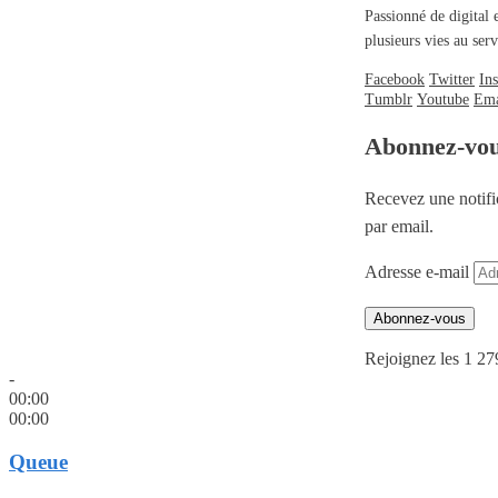
Passionné de digital 
plusieurs vies au se
Facebook
Twitter
In
Tumblr
Youtube
Ema
Abonnez-vo
Recevez une notifi
par email.
Adresse e-mail
Abonnez-vous
Rejoignez les 1 27
-
00:00
00:00
Queue