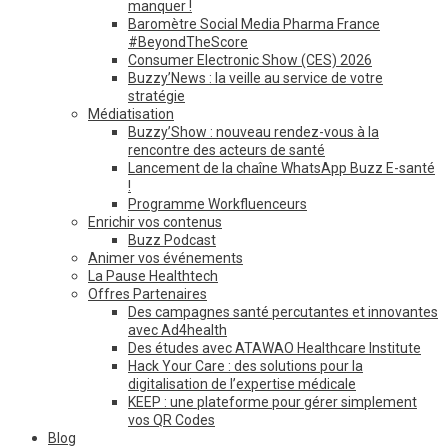
manquer !
Baromètre Social Media Pharma France
#BeyondTheScore
Consumer Electronic Show (CES) 2026
Buzzy’News : la veille au service de votre
stratégie
Médiatisation
Buzzy’Show : nouveau rendez-vous à la
rencontre des acteurs de santé
Lancement de la chaîne WhatsApp Buzz E-santé
!
Programme Workfluenceurs
Enrichir vos contenus
Buzz Podcast
Animer vos événements
La Pause Healthtech
Offres Partenaires
Des campagnes santé percutantes et innovantes
avec Ad4health
Des études avec ATAWAO Healthcare Institute
Hack Your Care : des solutions pour la
digitalisation de l’expertise médicale
KEEP : une plateforme pour gérer simplement
vos QR Codes
Blog