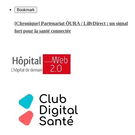
Bookmark
[Chronique] Partenariat ŌURA / LillyDirect : un signal
fort pour la santé connectée