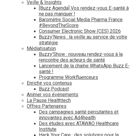
Veille & Insights
[Buzz Agenda] Vos rendez-vous E-santé à
ne pas manquer !
Baromètre Social Media Pharma France
#BeyondTheScore
Consumer Electronic Show (CES) 2026
Buzzy’News : la veille au service de votre
stratégie
Médiatisation
Buzzy’Show : nouveau rendez-vous à la
rencontre des acteurs de santé
Lancement de la chaîne WhatsApp Buzz E-
santé !
Programme Workfluenceurs
Enrichir vos contenus
Buzz Podcast
Animer vos événements
La Pause Healthtech
Offres Partenaires
Des campagnes santé percutantes et
innovantes avec Ad4health
Des études avec ATAWAO Healthcare
Institute
Hack Your Care : des solutions pour la