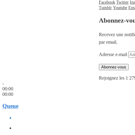
Facebook
Twitter
In
Tumblr
Youtube
Ema
Abonnez-vo
Recevez une notifi
par email.
Adresse e-mail
Abonnez-vous
Rejoignez les 1 27
-
00:00
00:00
Queue