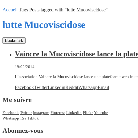
Accueil
Tags
Posts tagged with "lutte Mucoviscidose"
lutte Mucoviscidose
Bookmark
Vaincre la Mucoviscidose lance la plat
19/02/2014
L’association Vaincre la Mucoviscidose lance une plateforme web inter
Facebook
Twitter
Linkedin
Reddit
Whatsapp
Email
Me suivre
Facebook
Twitter
Instagram
Pinterest
Linkedin
Flickr
Youtube
Whatsapp
Rss
Tiktok
Abonnez-vous