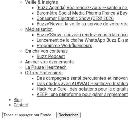
Veille & Insights
[Buzz Agenda] Vos rendez-vous E-santé à ne
Baromètre Social Media Pharma France #Be
Consumer Electronic Show (CES) 2026
Buzzy’News : la veille au service de votre str
Médiatisation
Buzzy’Show : nouveau rendez-vous à la renco
Lancement de la chaîne WhatsApp Buzz E-san
Programme Workfluenceurs
Enrichir vos contenus
Buzz Podcast
Animer vos événements
La Pause Healthtech
Offres Partenaires
Des campagnes santé percutantes et innovan
Des études avec ATAWAO Healthcare Institut
Hack Your Care : des solutions pour la digital
KEEP : une plateforme pour gérer simplemen
Blog
Contact
Recherchez