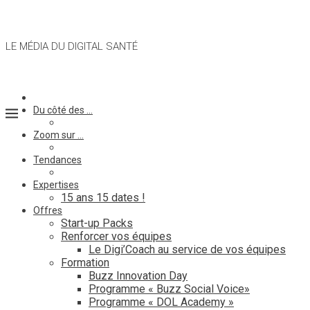
LE MÉDIA DU DIGITAL SANTÉ
Du côté des …
Zoom sur …
Tendances
Expertises
15 ans 15 dates !
Offres
Start-up Packs
Renforcer vos équipes
Le Digi’Coach au service de vos équipes
Formation
Buzz Innovation Day
Programme « Buzz Social Voice»
Programme « DOL Academy »