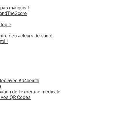
 pas manquer !
yondTheScore
atégie
ntre des acteurs de santé
té !
tes avec Ad4health
e
isation de l’expertise médicale
t vos QR Codes