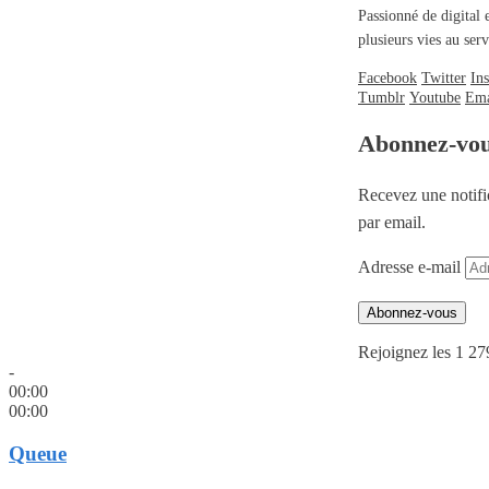
Passionné de digital 
plusieurs vies au se
Facebook
Twitter
In
Tumblr
Youtube
Ema
Abonnez-vo
Recevez une notifi
par email.
Adresse e-mail
Abonnez-vous
Rejoignez les 1 27
-
00:00
00:00
Queue