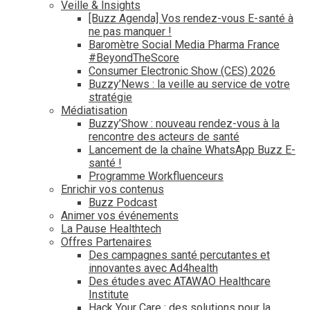
Veille & Insights
[Buzz Agenda] Vos rendez-vous E-santé à
ne pas manquer !
Baromètre Social Media Pharma France
#BeyondTheScore
Consumer Electronic Show (CES) 2026
Buzzy’News : la veille au service de votre
stratégie
Médiatisation
Buzzy’Show : nouveau rendez-vous à la
rencontre des acteurs de santé
Lancement de la chaîne WhatsApp Buzz E-
santé !
Programme Workfluenceurs
Enrichir vos contenus
Buzz Podcast
Animer vos événements
La Pause Healthtech
Offres Partenaires
Des campagnes santé percutantes et
innovantes avec Ad4health
Des études avec ATAWAO Healthcare
Institute
Hack Your Care : des solutions pour la