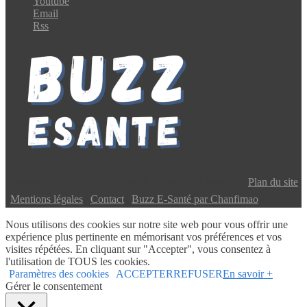
Youtube
Email
Rss
Copyright © 2024 Buzz E-Santé | Tous droits réservés |
Plan du site
|
Mentions légales
|
Contact
|
Buzz E-Santé par Chanfimao
Nous utilisons des cookies sur notre site web pour vous offrir une
expérience plus pertinente en mémorisant vos préférences et vos
visites répétées. En cliquant sur "Accepter", vous consentez à
l'utilisation de TOUS les cookies.
Paramètres des cookies
ACCEPTER
REFUSER
En savoir +
Gérer le consentement