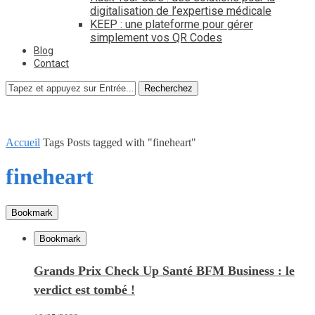
digitalisation de l’expertise médicale
KEEP : une plateforme pour gérer
simplement vos QR Codes
Blog
Contact
Recherchez
Accueil
Tags
Posts tagged with "fineheart"
fineheart
Bookmark
Bookmark
Grands Prix Check Up Santé BFM Business : le
verdict est tombé !