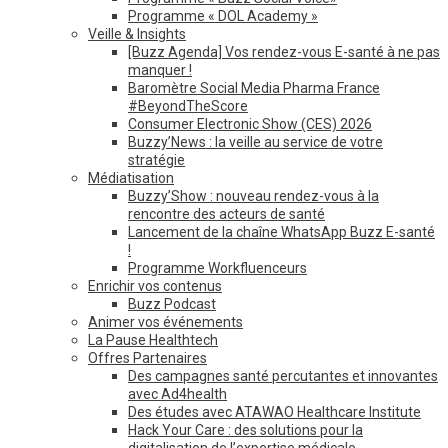
Programme « DOL Academy »
Veille & Insights
[Buzz Agenda] Vos rendez-vous E-santé à ne pas
manquer !
Baromètre Social Media Pharma France
#BeyondTheScore
Consumer Electronic Show (CES) 2026
Buzzy’News : la veille au service de votre
stratégie
Médiatisation
Buzzy’Show : nouveau rendez-vous à la
rencontre des acteurs de santé
Lancement de la chaîne WhatsApp Buzz E-santé
!
Programme Workfluenceurs
Enrichir vos contenus
Buzz Podcast
Animer vos événements
La Pause Healthtech
Offres Partenaires
Des campagnes santé percutantes et innovantes
avec Ad4health
Des études avec ATAWAO Healthcare Institute
Hack Your Care : des solutions pour la
digitalisation de l’expertise médicale