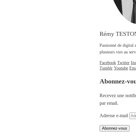
Rémy TESTO
Passionné de digital 
plusieurs vies au se
Facebook
Twitter
In
Tumblr
Youtube
Ema
Abonnez-vo
Recevez une notifi
par email.
Adresse e-mail
Abonnez-vous