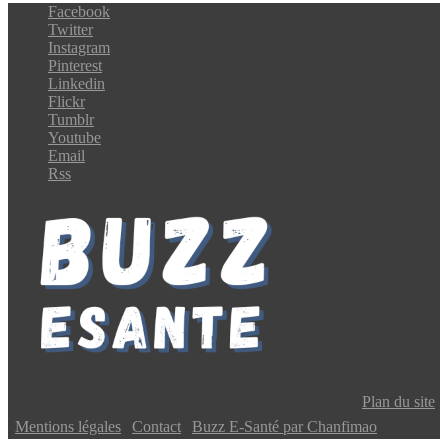
Facebook
Twitter
Instagram
Pinterest
Linkedin
Flickr
Tumblr
Youtube
Email
Rss
Copyright © 2024 Buzz E-Santé | Tous droits réservés |
Plan du site
|
Mentions légales
|
Contact
|
Buzz E-Santé par Chanfimao