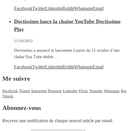
Facebook
Twitter
Linkedin
Reddit
Whatsapp
Email
Doctissimo lance la chaine YouTube Doctissimo
Play
11/10/2012
Doctissimo a annoncé le lancement à partir du 15 octobre d’une
chaîne You Tube dédiée …
Facebook
Twitter
Linkedin
Reddit
Whatsapp
Email
Me suivre
Facebook
Twitter
Instagram
Pinterest
Linkedin
Flickr
Youtube
Whatsapp
Rss
Tiktok
Abonnez-vous
Recevez une notification de chaque nouvel article par email.