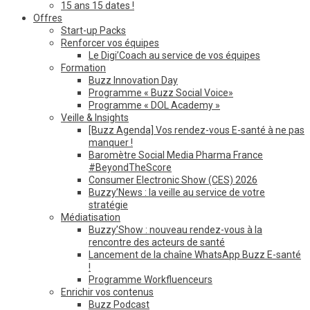
15 ans 15 dates !
Offres
Start-up Packs
Renforcer vos équipes
Le Digi’Coach au service de vos équipes
Formation
Buzz Innovation Day
Programme « Buzz Social Voice»
Programme « DOL Academy »
Veille & Insights
[Buzz Agenda] Vos rendez-vous E-santé à ne pas
manquer !
Baromètre Social Media Pharma France
#BeyondTheScore
Consumer Electronic Show (CES) 2026
Buzzy’News : la veille au service de votre
stratégie
Médiatisation
Buzzy’Show : nouveau rendez-vous à la
rencontre des acteurs de santé
Lancement de la chaîne WhatsApp Buzz E-santé
!
Programme Workfluenceurs
Enrichir vos contenus
Buzz Podcast