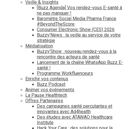
Veille & Insights
[Buzz Agenda] Vos rendez-vous E-santé à
ne pas manquer !
Baromètre Social Media Pharma France
#BeyondTheScore
Consumer Electronic Show (CES) 2026
Buzzy’News : la veille au service de votre
stratégie
Médiatisation
Buzzy’Show : nouveau rendez-vous à la
rencontre des acteurs de santé
Lancement de la chaîne WhatsApp Buzz E-
santé !
Programme Workfluenceurs
Enrichir vos contenus
Buzz Podcast
Animer vos événements
La Pause Healthtech
Offres Partenaires
Des campagnes santé percutantes et
innovantes avec Ad4health
Des études avec ATAWAO Healthcare
Institute
Hack Your Care : des solutions pour la