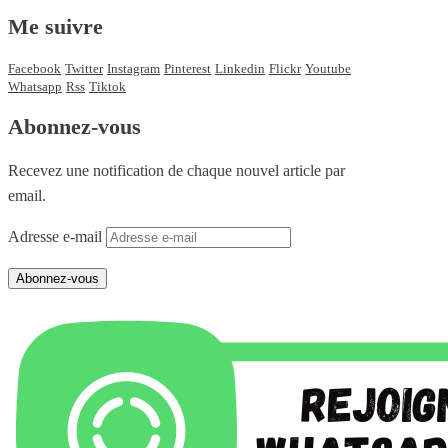
Me suivre
Facebook
Twitter
Instagram
Pinterest
Linkedin
Flickr
Youtube
Whatsapp
Rss
Tiktok
Abonnez-vous
Recevez une notification de chaque nouvel article par
email.
Adresse e-mail
Abonnez-vous