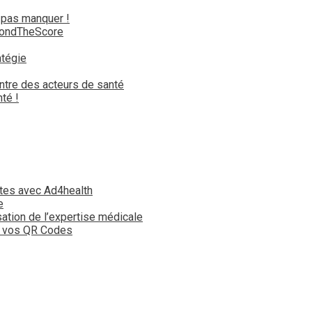
 pas manquer !
yondTheScore
atégie
ntre des acteurs de santé
té !
tes avec Ad4health
e
isation de l’expertise médicale
t vos QR Codes