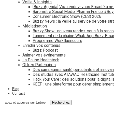
Veille & Insights
[Buzz Agenda] Vos rendez-vous E-santé à ne
Baromètre Social Media Pharma France #Be
Consumer Electronic Show (CES) 2026
Buzzy’News : la veille au service de votre str
Médiatisation
Buzzy’Show : nouveau rendez-vous à la renco
Lancement de la chaîne WhatsApp Buzz E-san
Programme Workfluenceurs
Enrichir vos contenus
Buzz Podcast
Animer vos événements
La Pause Healthtech
Offres Partenaires
Des campagnes santé percutantes et innovan
Des études avec ATAWAO Healthcare Institut
Hack Your Care : des solutions pour la digital
KEEP : une plateforme pour gérer simplemen
Blog
Contact
Recherchez