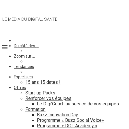
LE MÉDIA DU DIGITAL SANTÉ
Du côté des …
Zoom sur …
Tendances
Expertises
15 ans 15 dates !
Offres
Start-up Packs
Renforcer vos équipes
Le Digi’Coach au service de vos équipes
Formation
Buzz Innovation Day
Programme « Buzz Social Voice»
Programme « DOL Academy »