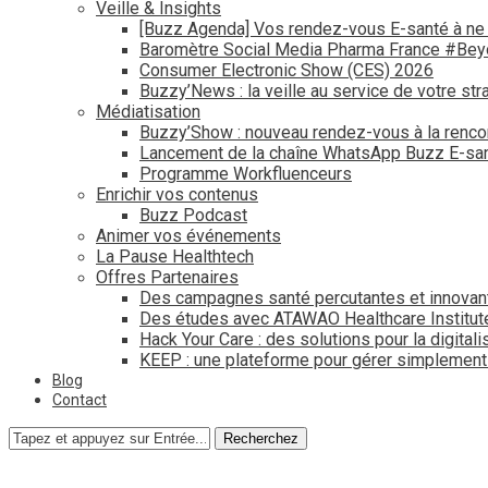
Veille & Insights
[Buzz Agenda] Vos rendez-vous E-santé à ne
Baromètre Social Media Pharma France #Be
Consumer Electronic Show (CES) 2026
Buzzy’News : la veille au service de votre str
Médiatisation
Buzzy’Show : nouveau rendez-vous à la renco
Lancement de la chaîne WhatsApp Buzz E-san
Programme Workfluenceurs
Enrichir vos contenus
Buzz Podcast
Animer vos événements
La Pause Healthtech
Offres Partenaires
Des campagnes santé percutantes et innovan
Des études avec ATAWAO Healthcare Institut
Hack Your Care : des solutions pour la digital
KEEP : une plateforme pour gérer simplemen
Blog
Contact
Recherchez