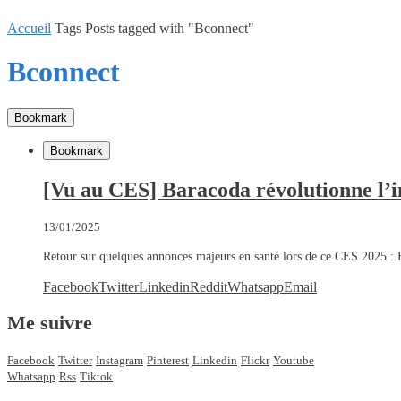
Accueil
Tags
Posts tagged with "Bconnect"
Bconnect
Bookmark
Bookmark
[Vu au CES] Baracoda révolutionne l’
13/01/2025
Retour sur quelques annonces majeurs en santé lors de ce CES 2025 
Facebook
Twitter
Linkedin
Reddit
Whatsapp
Email
Me suivre
Facebook
Twitter
Instagram
Pinterest
Linkedin
Flickr
Youtube
Whatsapp
Rss
Tiktok