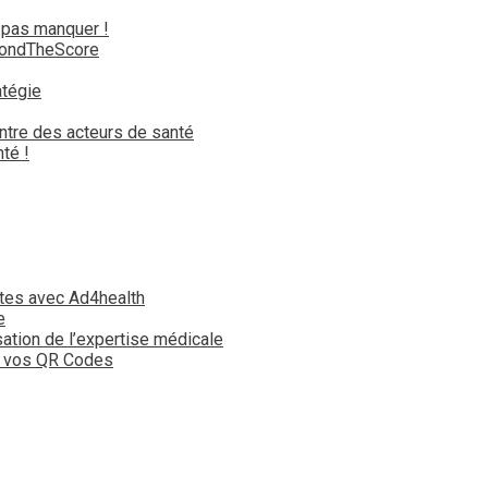
 pas manquer !
yondTheScore
atégie
ntre des acteurs de santé
té !
tes avec Ad4health
e
isation de l’expertise médicale
t vos QR Codes