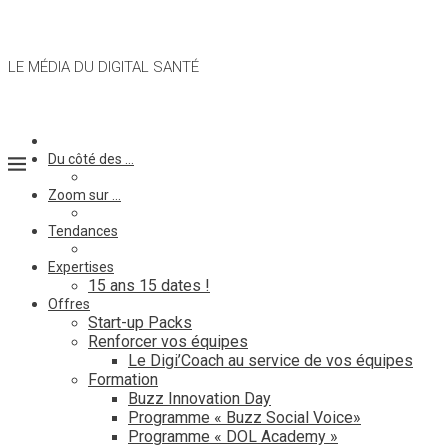
LE MÉDIA DU DIGITAL SANTÉ
Du côté des …
Zoom sur …
Tendances
Expertises
15 ans 15 dates !
Offres
Start-up Packs
Renforcer vos équipes
Le Digi’Coach au service de vos équipes
Formation
Buzz Innovation Day
Programme « Buzz Social Voice»
Programme « DOL Academy »