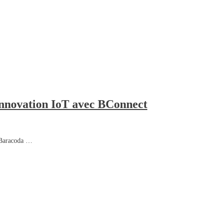
innovation IoT avec BConnect
: Baracoda …