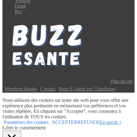
Youtube
Email
Rss
Copyright © 2024 Buzz E-Santé | Tous droits réservés |
Plan du site
|
Mentions légales
|
Contact
|
Buzz E-Santé par Chanfimao
Nous utilisons des cookies sur notre site web pour vous offrir une
expérience plus pertinente en mémorisant vos préférences et vos
visites répétées. En cliquant sur "Accepter", vous consentez à
l'utilisation de TOUS les cookies.
Paramètres des cookies
ACCEPTER
REFUSER
En savoir +
Gérer le consentement