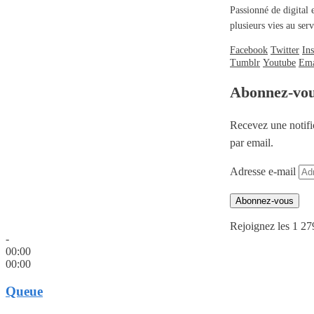
Passionné de digital 
plusieurs vies au se
Facebook
Twitter
In
Tumblr
Youtube
Ema
Abonnez-vo
Recevez une notifi
par email.
Adresse e-mail
Abonnez-vous
Rejoignez les 1 27
-
00:00
00:00
Queue