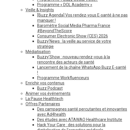
Programme « DOL Academy »
Veille & Insights
[Buzz Agenda] Vos rendez-vous E-santé à ne pas
manquer !
Baromètre Social Media Pharma France
#BeyondTheScore
Consumer Electronic Show (CES) 2026
Buzzy’News : la veille au service de votre
stratégie
Médiatisation
Buzzy’Show : nouveau rendez-vous à la
rencontre des acteurs de santé
Lancement de la chaîne WhatsApp Buzz E-santé
!
Programme Workfluenceurs
Enrichir vos contenus
Buzz Podcast
Animer vos événements
La Pause Healthtech
Offres Partenaires
Des campagnes santé percutantes et innovantes
avec Ad4health
Des études avec ATAWAO Healthcare Institute
Hack Your Care : des solutions pour la
digitalisation de l’expertise médicale