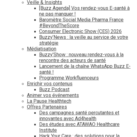
Veille & Insights
[Buzz Agenda] Vos rendez-vous E-santé à
ne pas manquer !
Baromètre Social Media Pharma France
#BeyondTheScore
Consumer Electronic Show (CES) 2026
Buzzy’News : la veille au service de votre
stratégie
Médiatisation
Buzzy’Show : nouveau rendez-vous à la
rencontre des acteurs de santé
Lancement de la chaîne WhatsApp Buzz E-
santé !
Programme Workfluenceurs
Enrichir vos contenus
Buzz Podcast
Animer vos événements
La Pause Healthtech
Offres Partenaires
Des campagnes santé percutantes et
innovantes avec Ad4health
Des études avec ATAWAO Healthcare
Institute
Hack Your Care : des solutions pour la