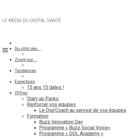
LE MÉDIA DU DIGITAL SANTÉ
Du côté des …
Zoom sur …
Tendances
Expertises
15 ans 15 dates !
Offres
Start-up Packs
Renforcer vos équipes
Le Digi’Coach au service de vos équipes
Formation
Buzz Innovation Day
Programme « Buzz Social Voice»
Programme « DOL Academy »