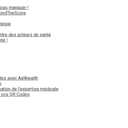
 pas manquer !
yondTheScore
atégie
ntre des acteurs de santé
té !
tes avec Ad4health
e
isation de l’expertise médicale
t vos QR Codes