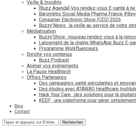
Veille & Insights
[Buzz Agenda] Vos rendez-vous E-santé à ne
Baromètre Social Media Pharma France #Be
Consumer Electronic Show (CES) 2026
Buzzy’News : la veille au service de votre str
Médiatisation
Buzzy’Show : nouveau rendez-vous à la renco
Lancement de la chaîne WhatsApp Buzz E-san
Programme Workfluenceurs
Enrichir vos contenus
Buzz Podcast
Animer vos événements
La Pause Healthtech
Offres Partenaires
Des campagnes santé percutantes et innovan
Des études avec ATAWAO Healthcare Institut
Hack Your Care : des solutions pour la digital
KEEP : une plateforme pour gérer simplemen
Blog
Contact
Recherchez