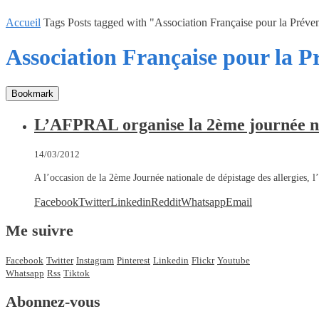
Accueil
Tags
Posts tagged with "Association Française pour la Préven
Association Française pour la Pr
Bookmark
L’AFPRAL organise la 2ème journée nat
14/03/2012
A l’occasion de la 2ème Journée nationale de dépistage des allergies, 
Facebook
Twitter
Linkedin
Reddit
Whatsapp
Email
Me suivre
Facebook
Twitter
Instagram
Pinterest
Linkedin
Flickr
Youtube
Whatsapp
Rss
Tiktok
Abonnez-vous