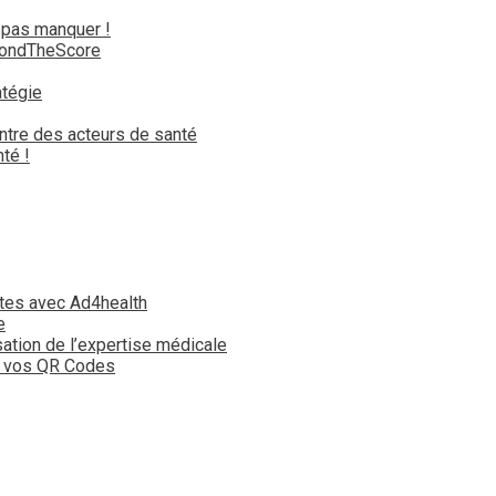
 pas manquer !
yondTheScore
atégie
ntre des acteurs de santé
té !
tes avec Ad4health
e
isation de l’expertise médicale
t vos QR Codes