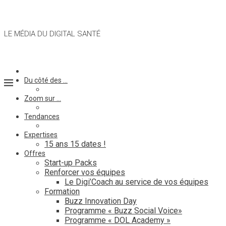
LE MÉDIA DU DIGITAL SANTÉ
Du côté des …
Zoom sur …
Tendances
Expertises
15 ans 15 dates !
Offres
Start-up Packs
Renforcer vos équipes
Le Digi’Coach au service de vos équipes
Formation
Buzz Innovation Day
Programme « Buzz Social Voice»
Programme « DOL Academy »