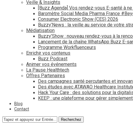
Veille & Insights
[Buzz Agenda] Vos rendez-vous E-santé à ne
Baromètre Social Media Pharma France #Be
Consumer Electronic Show (CES) 2026
Buzzy’News : la veille au service de votre str
Médiatisation
Buzzy’Show : nouveau rendez-vous à la renco
Lancement de la chaîne WhatsApp Buzz E-san
Programme Workfluenceurs
Enrichir vos contenus
Buzz Podcast
Animer vos événements
La Pause Healthtech
Offres Partenaires
Des campagnes santé percutantes et innovan
Des études avec ATAWAO Healthcare Institut
Hack Your Care : des solutions pour la digital
KEEP : une plateforme pour gérer simplemen
Blog
Contact
Recherchez