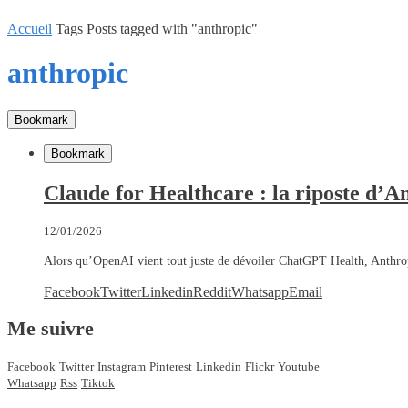
Accueil
Tags
Posts tagged with "anthropic"
anthropic
Bookmark
Bookmark
Claude for Healthcare : la riposte d’
12/01/2026
Alors qu’OpenAI vient tout juste de dévoiler ChatGPT Health, Anthro
Facebook
Twitter
Linkedin
Reddit
Whatsapp
Email
Me suivre
Facebook
Twitter
Instagram
Pinterest
Linkedin
Flickr
Youtube
Whatsapp
Rss
Tiktok