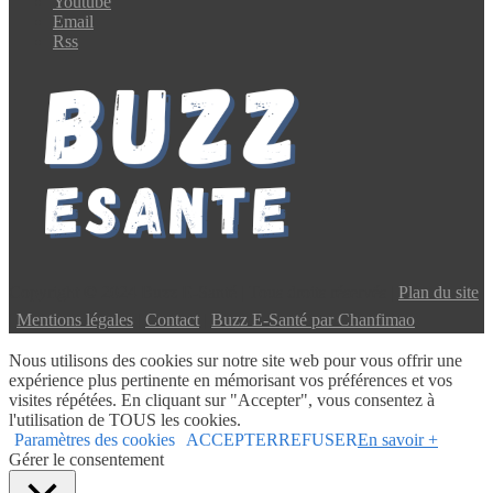
Youtube
Email
Rss
Copyright © 2024 Buzz E-Santé | Tous droits réservés |
Plan du site
|
Mentions légales
|
Contact
|
Buzz E-Santé par Chanfimao
Nous utilisons des cookies sur notre site web pour vous offrir une
expérience plus pertinente en mémorisant vos préférences et vos
visites répétées. En cliquant sur "Accepter", vous consentez à
l'utilisation de TOUS les cookies.
Paramètres des cookies
ACCEPTER
REFUSER
En savoir +
Gérer le consentement