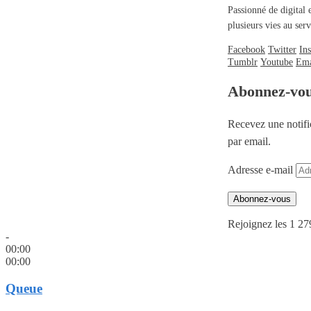
Passionné de digital 
plusieurs vies au se
Facebook
Twitter
In
Tumblr
Youtube
Ema
Abonnez-vo
Recevez une notifi
par email.
Adresse e-mail
Abonnez-vous
Rejoignez les 1 27
-
00:00
00:00
Queue