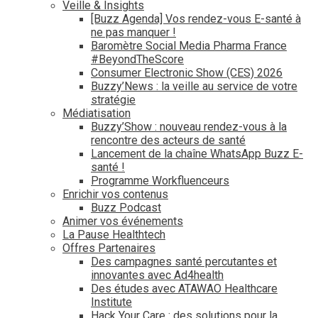
Veille & Insights
[Buzz Agenda] Vos rendez-vous E-santé à
ne pas manquer !
Baromètre Social Media Pharma France
#BeyondTheScore
Consumer Electronic Show (CES) 2026
Buzzy’News : la veille au service de votre
stratégie
Médiatisation
Buzzy’Show : nouveau rendez-vous à la
rencontre des acteurs de santé
Lancement de la chaîne WhatsApp Buzz E-
santé !
Programme Workfluenceurs
Enrichir vos contenus
Buzz Podcast
Animer vos événements
La Pause Healthtech
Offres Partenaires
Des campagnes santé percutantes et
innovantes avec Ad4health
Des études avec ATAWAO Healthcare
Institute
Hack Your Care : des solutions pour la