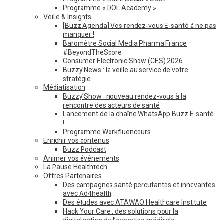
Programme « DOL Academy »
Veille & Insights
[Buzz Agenda] Vos rendez-vous E-santé à ne pas
manquer !
Baromètre Social Media Pharma France
#BeyondTheScore
Consumer Electronic Show (CES) 2026
Buzzy’News : la veille au service de votre
stratégie
Médiatisation
Buzzy’Show : nouveau rendez-vous à la
rencontre des acteurs de santé
Lancement de la chaîne WhatsApp Buzz E-santé
!
Programme Workfluenceurs
Enrichir vos contenus
Buzz Podcast
Animer vos événements
La Pause Healthtech
Offres Partenaires
Des campagnes santé percutantes et innovantes
avec Ad4health
Des études avec ATAWAO Healthcare Institute
Hack Your Care : des solutions pour la
digitalisation de l’expertise médicale