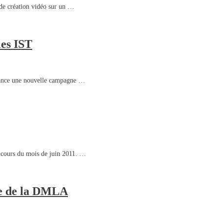
de création vidéo sur un …
les IST
) lance une nouvelle campagne …
u cours du mois de juin 2011. …
age de la DMLA