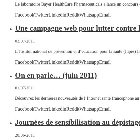
Le laboratoire Bayer HealthCare Pharmaceuticals a lancé un concours 
Facebook
Twitter
Linkedin
Reddit
Whatsapp
Email
Une campagne web pour lutter contre 
03/07/2011
L’Institut national de prévention et d’éducation pour la santé (Inpes
Facebook
Twitter
Linkedin
Reddit
Whatsapp
Email
On en parle… (juin 2011)
01/07/2011
Découvrez les dernières nouveautés de l’Internet santé francophone a
Facebook
Twitter
Linkedin
Reddit
Whatsapp
Email
Journées de sensibilisation au dépist
28/06/2011