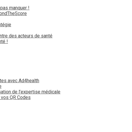
 pas manquer !
yondTheScore
atégie
ntre des acteurs de santé
té !
tes avec Ad4health
e
isation de l’expertise médicale
t vos QR Codes