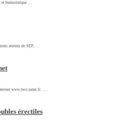
c et humoristique …
tients atteints de SEP, …
net
 Internet www.invs.sante.fr. …
ubles érectiles