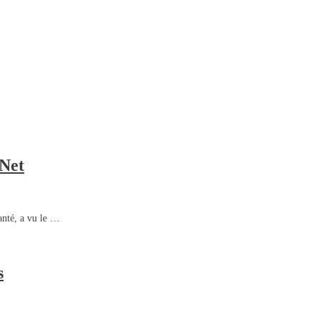
eNet
anté, a vu le …
s