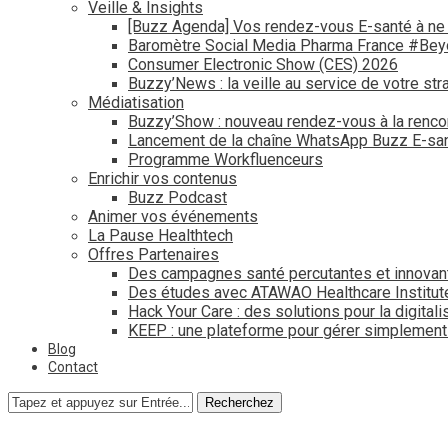
Veille & Insights
[Buzz Agenda] Vos rendez-vous E-santé à ne
Baromètre Social Media Pharma France #Be
Consumer Electronic Show (CES) 2026
Buzzy’News : la veille au service de votre str
Médiatisation
Buzzy’Show : nouveau rendez-vous à la renco
Lancement de la chaîne WhatsApp Buzz E-san
Programme Workfluenceurs
Enrichir vos contenus
Buzz Podcast
Animer vos événements
La Pause Healthtech
Offres Partenaires
Des campagnes santé percutantes et innovan
Des études avec ATAWAO Healthcare Institut
Hack Your Care : des solutions pour la digital
KEEP : une plateforme pour gérer simplemen
Blog
Contact
Recherchez