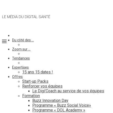
LE MÉDIA DU DIGITAL SANTÉ
Du côté des …
Zoom sur …
Tendances
Expertises
15 ans 15 dates !
Offres
Start-up Packs
Renforcer vos équipes
Le Digi’Coach au service de vos équipes
Formation
Buzz Innovation Day
Programme « Buzz Social Voice»
Programme « DOL Academy »