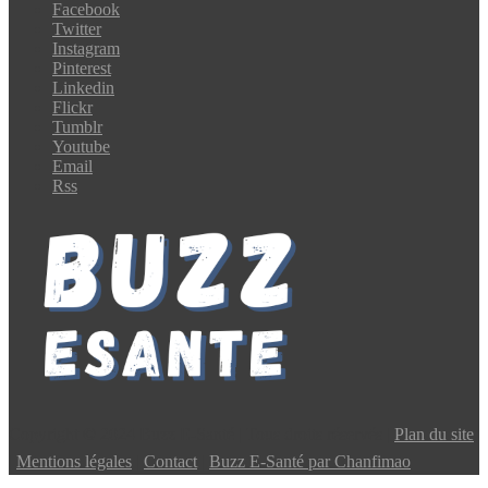
Facebook
Twitter
Instagram
Pinterest
Linkedin
Flickr
Tumblr
Youtube
Email
Rss
Copyright © 2024 Buzz E-Santé | Tous droits réservés |
Plan du site
|
Mentions légales
|
Contact
|
Buzz E-Santé par Chanfimao