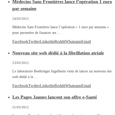
Médecins Sans Frontières lance l’opération 1 euro
par semaine
24/03/2012
Médecins Sans Frontières lance l’opération « 1 euro par semaine »
pour permettre de financer ses …
Facebook
Twitter
Linkedin
Reddit
Whatsapp
Email
Nouveau site web dédié à la fibrillation atriale
23/03/2012
Le laboratoire Boehringer Ingelheim vient de lancer un nouveau site
web dédié à la …
Facebook
Twitter
Linkedin
Reddit
Whatsapp
Email
Les Pages Jaunes lancent son offre e-Santé
21/03/2012