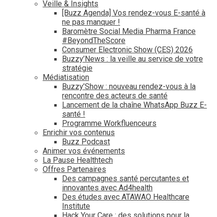
Veille & Insights
[Buzz Agenda] Vos rendez-vous E-santé à
ne pas manquer !
Baromètre Social Media Pharma France
#BeyondTheScore
Consumer Electronic Show (CES) 2026
Buzzy’News : la veille au service de votre
stratégie
Médiatisation
Buzzy’Show : nouveau rendez-vous à la
rencontre des acteurs de santé
Lancement de la chaîne WhatsApp Buzz E-
santé !
Programme Workfluenceurs
Enrichir vos contenus
Buzz Podcast
Animer vos événements
La Pause Healthtech
Offres Partenaires
Des campagnes santé percutantes et
innovantes avec Ad4health
Des études avec ATAWAO Healthcare
Institute
Hack Your Care : des solutions pour la