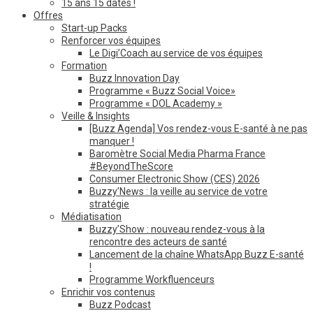
15 ans 15 dates !
Offres
Start-up Packs
Renforcer vos équipes
Le Digi’Coach au service de vos équipes
Formation
Buzz Innovation Day
Programme « Buzz Social Voice»
Programme « DOL Academy »
Veille & Insights
[Buzz Agenda] Vos rendez-vous E-santé à ne pas
manquer !
Baromètre Social Media Pharma France
#BeyondTheScore
Consumer Electronic Show (CES) 2026
Buzzy’News : la veille au service de votre
stratégie
Médiatisation
Buzzy’Show : nouveau rendez-vous à la
rencontre des acteurs de santé
Lancement de la chaîne WhatsApp Buzz E-santé
!
Programme Workfluenceurs
Enrichir vos contenus
Buzz Podcast