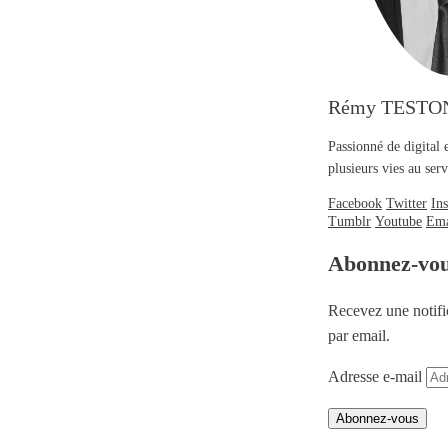
Rémy TESTO
Passionné de digital 
plusieurs vies au se
Facebook
Twitter
In
Tumblr
Youtube
Ema
Abonnez-vo
Recevez une notifi
par email.
Adresse e-mail
Abonnez-vous