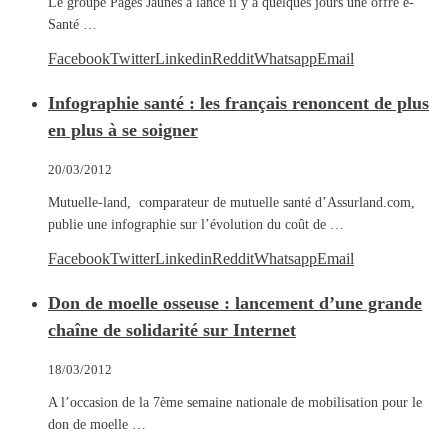
Le groupe Pages Jaunes a lancé il y a quelques jours une offre e-
Santé …
Facebook
Twitter
Linkedin
Reddit
Whatsapp
Email
Infographie santé : les français renoncent de plus
en plus à se soigner
20/03/2012
Mutuelle-land, comparateur de mutuelle santé d’Assurland.com,
publie une infographie sur l’évolution du coût de …
Facebook
Twitter
Linkedin
Reddit
Whatsapp
Email
Don de moelle osseuse : lancement d’une grande
chaîne de solidarité sur Internet
18/03/2012
A l’occasion de la 7ème semaine nationale de mobilisation pour le
don de moelle …