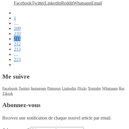
Facebook
Twitter
Linkedin
Reddit
Whatsapp
Email
1
…
209
210
211
212
213
…
223
Me suivre
Facebook
Twitter
Instagram
Pinterest
Linkedin
Flickr
Youtube
Whatsapp
Rss
Tiktok
Abonnez-vous
Recevez une notification de chaque nouvel article par email.