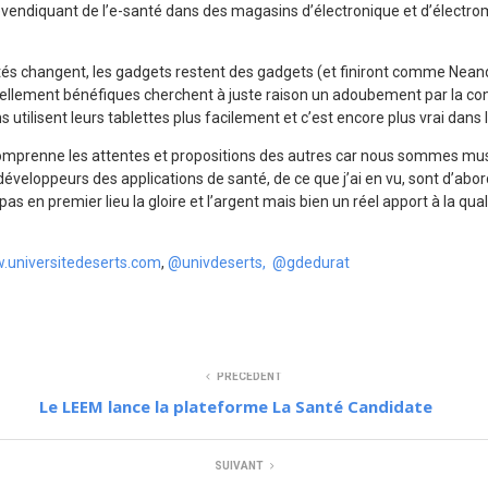
revendiquant de l’e-santé dans des magasins d’électronique et d’électro
ités changent, les gadgets restent des gadgets (et finiront comme Neand
réellement bénéfiques cherchent à juste raison un adoubement par la 
s utilisent leurs tablettes plus facilement et c’est encore plus vrai dans 
omprenne les attentes et propositions des autres car nous sommes mus 
s développeurs des applications de santé, de ce que j’ai en vu, sont d’ab
as en premier lieu la gloire et l’argent mais bien un réel apport à la quali
.universitedeserts.com
,
@univdeserts,
@gdedurat
PRÉCÉDENT
Le LEEM lance la plateforme La Santé Candidate
SUIVANT