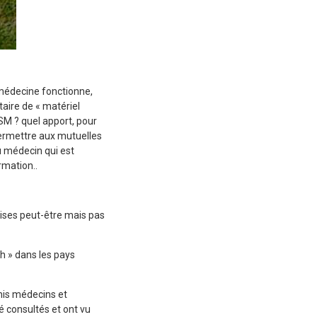
?
émédecine fonctionne,
taire de « matériel
SM ? quel apport, pour
permettre aux mutuelles
au médecin qui est
rmation..
prises peut-être mais pas
th » dans les pays
amis médecins et
 consultés et ont vu