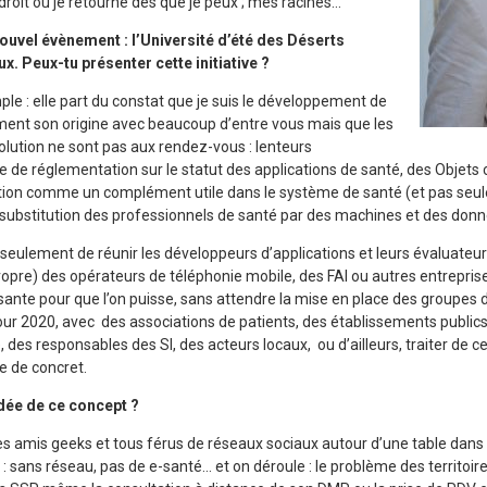
roit où je retourne dès que je peux ; mes racines…
nouvel évènement : l’Université d’été des Déserts
. Peux-tu présenter cette initiative ?
mple : elle part du constat que je suis le développement de
ment son origine avec beaucoup d’entre vous mais que les
lution ne sont pas aux rendez-vous : lenteurs
 de réglementation sur le statut des applications de santé, des Objets c
olution comme un complément utile dans le système de santé (et pas se
substitution des professionnels de santé par des machines et des donn
s seulement de réunir les développeurs d’applications et leurs évaluateur
propre) des opérateurs de téléphonie mobile, des FAI ou autres entrepris
ante pour que l’on puisse, sans attendre la mise en place des groupes de
 2020, avec des associations de patients, des établissements publics 
des responsables des SI, des acteurs locaux, ou d’ailleurs, traiter de ce 
e de concret.
dée de ce concept ?
es amis geeks et tous férus de réseaux sociaux autour d’une table da
 sans réseau, pas de e-santé… et on déroule : le problème des territoire