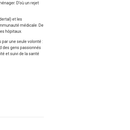
ménager. D’où un rejet
ertal) et les
communauté médicale. De
les hôpitaux.
par une seule volonté :
ord des gens passionnés
té et suivi de la santé