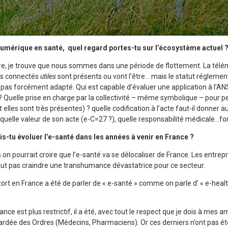
umérique en santé, quel regard portes-tu sur l’écosystème actuel 
re, je trouve que nous sommes dans une période de flottement. La tél
ets connectés
utiles
sont présents ou vont l’être… mais le statut réglemen
, pas forcément adapté. Qui est capable d’évaluer une application à l’AN
? Quelle prise en charge par la collectivité – même symbolique – pour 
 elles sont très présentes) ? quelle codification à l’acte faut-il donner 
 quelle valeur de son acte (e-C=27 ?), quelle responsabilité médicale…fo
is-tu évoluer l’e-santé dans les années à venir en France ?
ts on pourrait croire que l’e-santé va se délocaliser de France. Les entre
 faut pas craindre une transhumance dévastatrice pour ce secteur.
tort en France a été de parler de « e-santé » comme on parle d’ « e-heal
nce est plus restrictif, il a été, avec tout le respect que je dois à mes 
dée des Ordres (Médecins, Pharmaciens). Or ces derniers n’ont pas été